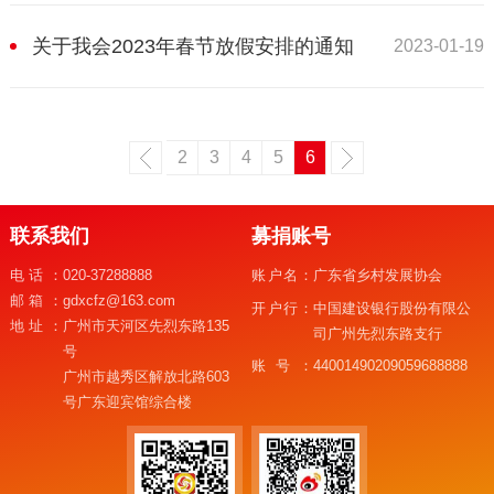
关于我会2023年春节放假安排的通知
2023-01-19
2
3
4
5
6
联系我们
募捐账号
电话：
020-37288888
账户名：
广东省乡村发展协会
邮箱：
gdxcfz@163.com
开户行：
中国建设银行股份有限公
地址：
广州市天河区先烈东路135
司广州先烈东路支行
号
账号：
44001490209059688888
广州市越秀区解放北路603
号广东迎宾馆综合楼