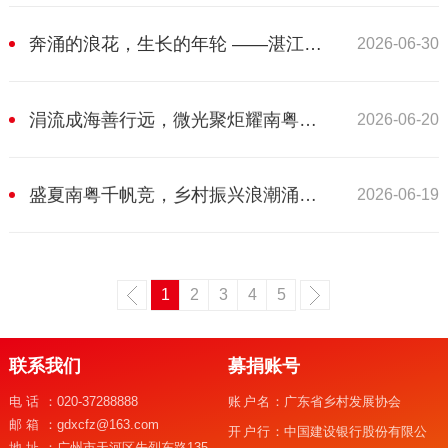
奔涌的浪花，生长的年轮 ——湛江市粤水渔业公司助力村庄绿化行动侧记
2026-06-30
涓流成海善行远，微光聚炬耀南粤——省乡村发展协会动员爱心企业（人士）2025年“6·30”助力乡村振兴活动侧记（践行篇）
2026-06-20
盛夏南粤千帆竞，乡村振兴浪潮涌——省乡村发展协会动员爱心企业（人士）参与2025年“6·30”助力乡村振兴活动侧记（聚力篇）
2026-06-19
1
2
3
4
5
联系我们
募捐账号
电话：
020-37288888
账户名：
广东省乡村发展协会
邮箱：
gdxcfz@163.com
开户行：
中国建设银行股份有限公
地址：
广州市天河区先烈东路135