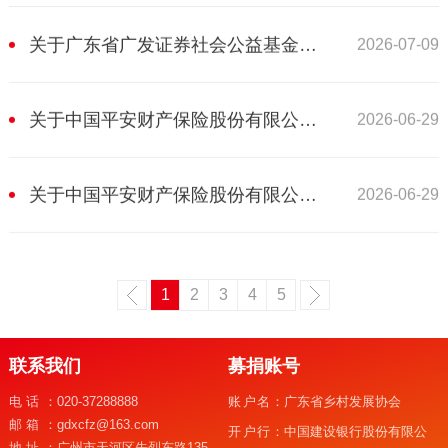
关于广东省广发证券社会公益基金会支持“与冠军通行”广发证券爱心运动场公益行项目资金的公示
2026-07-09
关于中国平安财产保险股份有限公司肇庆中心支公司支持怀集县丰叙村“绿美公园·平安公园”植树项目资金的公示
2026-06-29
关于中国平安财产保险股份有限公司河源中心支公司支持河源市撂荒地复耕复种产业振兴保项目资金的公示
2026-06-29
1
2
3
4
5
联系我们
募捐账号
电话：
020-37288888
账户名：
广东省乡村发展协会
邮箱：
gdxcfz@163.com
开户行：
中国建设银行股份有限公
地址：
广州市天河区先烈东路135