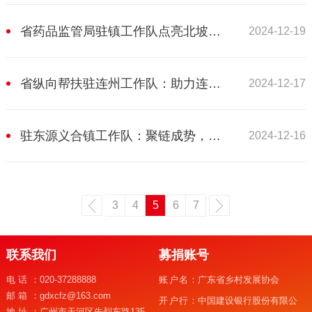
省药品监管局驻镇工作队点亮北坡镇村民出行路
2024-12-19
省纵向帮扶驻连州工作队：助力连州特色农产品“好物进京”
2024-12-17
驻东源义合镇工作队：聚链成势，打造特色农业产业集群
2024-12-16
3
4
5
6
7
联系我们
募捐账号
电话：
020-37288888
账户名：
广东省乡村发展协会
邮箱：
gdxcfz@163.com
开户行：
中国建设银行股份有限公
地址：
广州市天河区先烈东路135