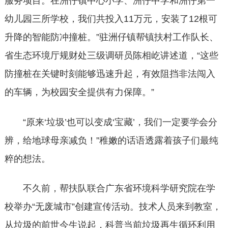
服务项目。在洲仔镇中心小学、洲仔中学和洲仔第一
幼儿园三所学校，我们共投入11万元，安装了12根可
升降的智能防冲撞桩。”驻洲仔镇帮镇扶村工作队长、
省生态环境厅规财处三级调研员陈相屹讲述道，“这些
防撞桩在关键时刻能够迅速升起，有效阻挡非法闯入
的车辆，为校园安全提供有力保障。”
“原来‘垃圾’也可以变成‘宝藏’，我们一定要学会分
辨，给地球母亲减负！”稚嫩的话语透露着孩子们最纯
粹的想法。
不久前，帮扶队联合广东省环境科学研究院在学
校举办“无废城市”创建宣传活动。技术人员来到教室，
从垃圾的前世今生说起，科普当前垃圾再生循环利用