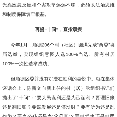
光靠应急反应和个案攻坚远远不够，必须以法治思维
和制度保障筑牢根基。
再提
“十问”，直指顽疾
今年
1月，顺德206个村（社区）圆满完成“两委”换
届选举，实现组织意图人选100%当选、所有村居
100%一次性选举成功。
但顺德区委并没有沉浸在胜利的喜悦中。就在集体
谈话会上，陈新文向新上任的村（居）党组织书记们
抛出了
“十问”：“要为民谋利还是为己谋利？要理旧账
还是翻旧账？要谋发展还是谋发财？要有所为还是乱
作为？要当公仆还是当‘父母官’？要抓党建还是抓团