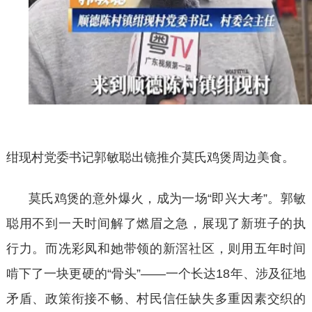
绀现村党委书记郭敏聪出镜推介莫氏鸡煲周边美食。
莫氏鸡煲的意外爆火，成为一场
“即兴大考”。郭敏
聪用不到一天时间解了燃眉之急，展现了新班子的执
行力。而冼彩凤和她带领的新滘社区，则用五年时间
啃下了一块更硬的“骨头”——一个长达18年、涉及征地
矛盾、政策衔接不畅、村民信任缺失多重因素交织的