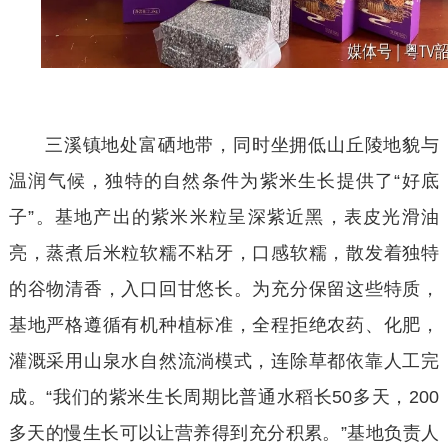
三溪镇地处富硒地带，同时坐拥低山丘陵地貌与
温润气候，独特的自然条件为紫米生长提供了
“好底
子”。基地产出的紫米米粒呈深紫近黑，表皮光滑油
亮，蒸煮后米粒软糯不粘牙，口感软糯，散发着独特
的谷物清香，入口回甘悠长。为充分保留这些特质，
基地严格遵循有机种植标准，全程拒绝农药、化肥，
灌溉采用山泉水自然流淌模式，连除草都依靠人工完
成。“我们的紫米生长周期比普通水稻长50多天，200
多天的慢生长可以让营养得到充分积累。”基地负责人