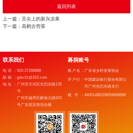
返回列表
上一篇：舌尖上的新兴凉果
下一篇：高鹤古劳茶
联系我们
募捐账号
电话：
020-37288888
账户名：
广东省乡村发展协会
邮箱：
gdxcfz@163.com
开户行：
中国建设银行股份有限公
地址：
广州市天河区先烈东路135
司广州先烈东路支行
号
账号：
44001490209059688888
广州市越秀区解放北路603
号广东迎宾馆综合楼