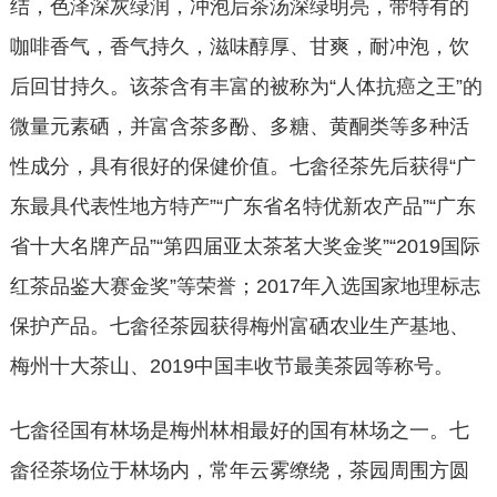
结，色泽深灰绿润，冲泡后茶汤深绿明亮，带特有的
咖啡香气，香气持久，滋味醇厚、甘爽，耐冲泡，饮
后回甘持久。该茶含有丰富的被称为“人体抗癌之王”的
微量元素硒，并富含茶多酚、多糖、黄酮类等多种活
性成分，具有很好的保健价值。七畲径茶先后获得“广
东最具代表性地方特产”“广东省名特优新农产品”“广东
省十大名牌产品”“第四届亚太茶茗大奖金奖”“2019国际
红茶品鉴大赛金奖”等荣誉；2017年入选国家地理标志
保护产品。七畲径茶园获得梅州富硒农业生产基地、
梅州十大茶山、2019中国丰收节最美茶园等称号。
七畲径国有林场是梅州林相最好的国有林场之一。七
畲径茶场位于林场内，常年云雾缭绕，茶园周围方圆