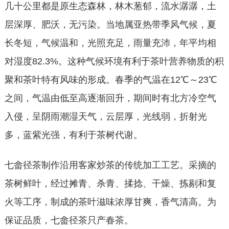
几十公里都是原生态森林，林木葱郁，流水潺潺，土
层深厚、肥沃，无污染。当地属亚热带季风气候，夏
长冬短，气候温和，光照充足，雨量充沛，年平均相
对湿度82.3%。这种气候环境有利于茶叶营养物质的积
聚和茶叶特有风味的形成。春季的气温在12℃～23℃
之间，气温由低至高逐渐回升，期间时有北方冷空气
入侵，呈阴雨潮湿天气，云层厚，光线弱，折射光
多，蓝紫光强，有利于茶树代谢。
七畲径茶制作沿用客家炒茶的传统加工工艺。采摘的
茶树鲜叶，经过摊青、杀青、揉捻、干燥、拣剔和复
火等工序，制成的茶叶滋味浓厚甘爽，香气清高。为
保证品质，七畲径茶只产春茶。