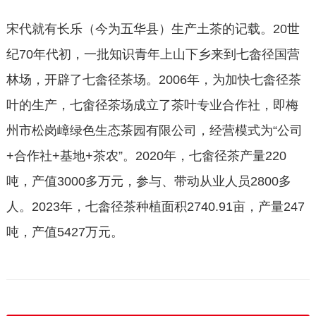
宋代就有长乐（今为五华县）生产土茶的记载。20世
纪70年代初，一批知识青年上山下乡来到七畲径国营
林场，开辟了七畲径茶场。2006年，为加快七畲径茶
叶的生产，七畬径茶场成立了茶叶专业合作社，即梅
州市松岗嶂绿色生态茶园有限公司，经营模式为“公司
+合作社+基地+茶农”。2020年，七畬径茶产量220
吨，产值3000多万元，参与、带动从业人员2800多
人。2023年，七畲径茶种植面积2740.91亩，产量247
吨，产值5427万元。