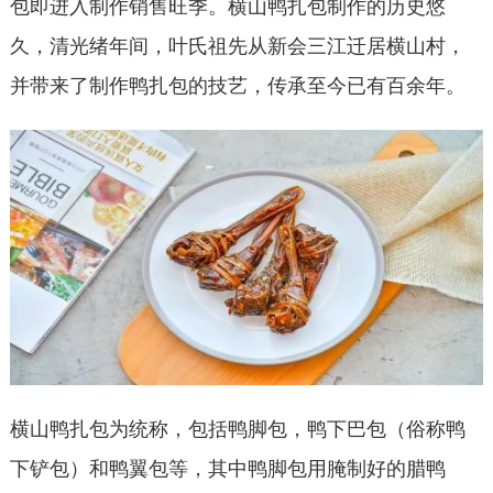
包即进入制作销售旺季。横山鸭扎包制作的历史悠
久，清光绪年间，叶氏祖先从新会三江迁居横山村，
并带来了制作鸭扎包的技艺，传承至今已有百余年。
横山鸭扎包为统称，包括鸭脚包，鸭下巴包（俗称鸭
下铲包）和鸭翼包等，其中鸭脚包用腌制好的腊鸭