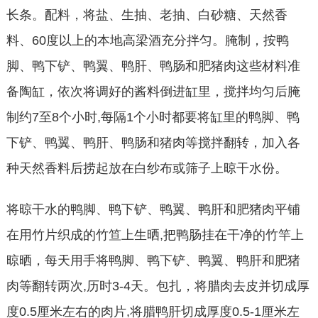
长条。配料，将盐、生抽、老抽、白砂糖、天然香
料、60度以上的本地高梁酒充分拌匀。腌制，按鸭
脚、鸭下铲、鸭翼、鸭肝、鸭肠和肥猪肉这些材料准
备陶缸，依次将调好的酱料倒进缸里，搅拌均匀后腌
制约7至8个小时,每隔1个小时都要将缸里的鸭脚、鸭
下铲、鸭翼、鸭肝、鸭肠和猪肉等搅拌翻转，加入各
种天然香料后捞起放在白纱布或筛子上晾干水份。
将晾干水的鸭脚、鸭下铲、鸭翼、鸭肝和肥猪肉平铺
在用竹片织成的竹笪上生晒,把鸭肠挂在干净的竹竿上
晾晒，每天用手将鸭脚、鸭下铲、鸭翼、鸭肝和肥猪
肉等翻转两次,历时3-4天。包扎，将腊肉去皮并切成厚
度0.5厘米左右的肉片,将腊鸭肝切成厚度0.5-1厘米左