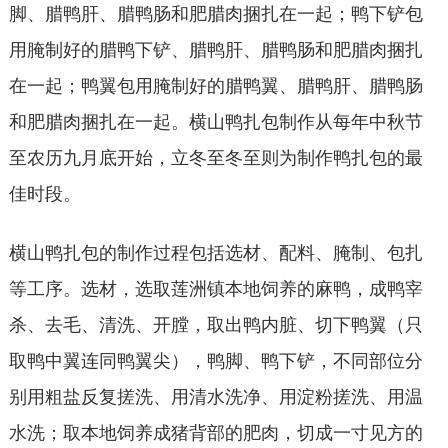
脚、腊鸭肝、腊鸭肠和肥腊肉捆扎在一起；鸭下铲包
用腌制好的腊鸭下铲、腊鸭肝、腊鸭肠和肥腊肉捆扎
在一起；鸭翼包用腌制好的腊鸭翼、腊鸭肝、腊鸭肠
和肥腊肉捆扎在一起。横山鸭扎包制作从每年中秋节
至农历九月底开始，立冬至冬至则为制作鸭扎包的最
佳时段。
横山鸭扎包的制作过程包括选材、配料、腌制、包扎
等工序。选材，选取莲洲镇本地饲养的麻鸭，成鸭宰
杀、去毛、清洗、开膛，取出鸭内脏、切下鸭翼（只
取鸭中翼连同鸭翼尖），鸭脚、鸭下铲，不同部位分
别用粗盐反复搓洗、用清水洗净、用淀粉搓洗、用温
水洗；取本地饲养成猪背部的肥肉，切成一寸见方的