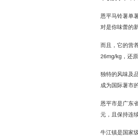
恩平马铃薯单薯
对是你味蕾的
而且，它的营养价
26mg/kg
独特的风味及
成为国际薯市
恩平市是广东省
元，且保持连续
牛江镇是国家