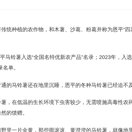
市传统种植的农作物，和木薯、沙葛、粉葛并称为恩平“四
，恩平马铃薯入选“全国名特优新农产品”名录；2023年，入选
录名单。
普通的马铃薯还在地里沉睡，恩平的冬种马铃薯已经迫不
铃薯，在低温的生长环境下虫害较少，无需喷施高毒性农
自然的馈赠。
田野里一片金黄，那些圆滚滚、黄澄澄的马铃薯，就像地里