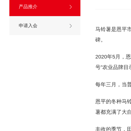
产品推介
申请入会
马铃薯是恩平
碑。
2020年5月
号”农业品牌目
每年三月，当
恩平的冬种马
薯都充满了大
丰收的季节，