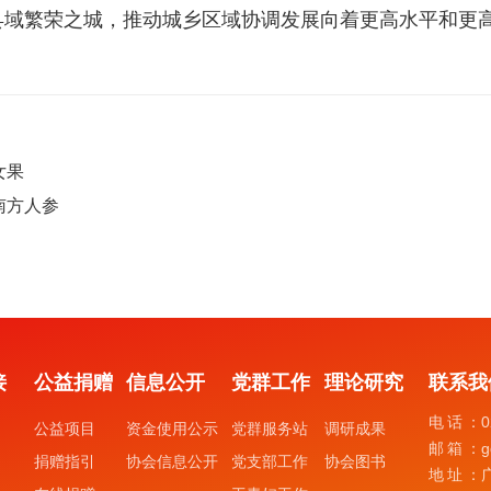
县域繁荣之城，推动城乡区域协调发展向着更高水平和更
女果
南方人参
接
公益捐赠
信息公开
党群工作
理论研究
联系我
电话：
0
公益项目
资金使用公示
党群服务站
调研成果
邮箱：
g
捐赠指引
协会信息公开
党支部工作
协会图书
地址：