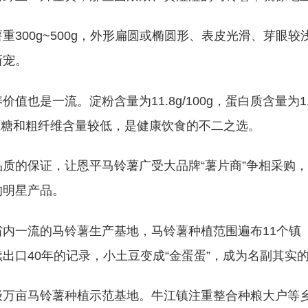
重300g~500g，外形扁圆或椭圆形、表皮光滑、芽
新宠。
值也是一流。淀粉含量为11.8g/100g，蛋白质含量为1.
，还原糖和粗纤维含量较低，是健康饮食的不二之选。
品质的保证，让恩平马铃薯广受大品牌“薯片商”争相采购
的明星产品。
内一流的马铃薯生产基地，马铃薯种植范围遍布11个镇（街
出口40年的记录，小土豆变成“金蛋蛋”，成为名副其实的
级万亩马铃薯种植示范基地。牛江镇注重整合种粮大户等