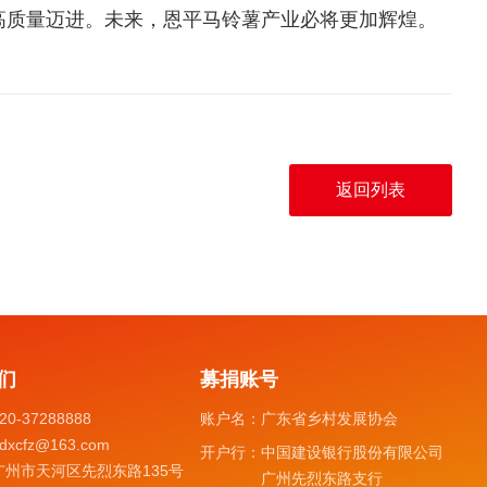
高质量迈进。未来，恩平马铃薯产业必将更加辉煌。
返回列表
们
募捐账号
20-37288888
账户名：
广东省乡村发展协会
dxcfz@163.com
开户行：
中国建设银行股份有限公司
广州市天河区先烈东路135号
广州先烈东路支行