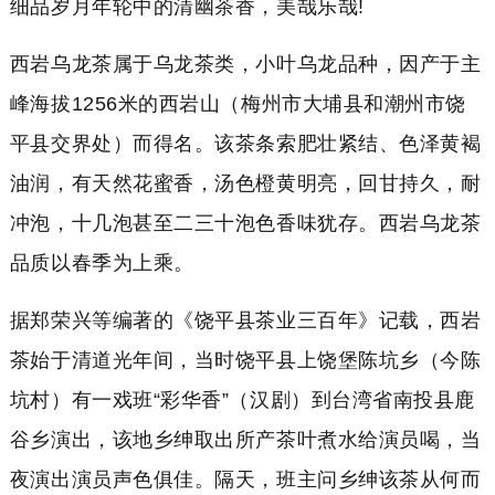
细品岁月年轮中的清幽茶香，美哉乐哉!
西岩乌龙茶属于乌龙茶类，小叶乌龙品种，因产于主
峰海拔1256米的西岩山（梅州市大埔县和潮州市饶
平县交界处）而得名。该茶条索肥壮紧结、色泽黄褐
油润，有天然花蜜香，汤色橙黄明亮，回甘持久，耐
冲泡，十几泡甚至二三十泡色香味犹存。西岩乌龙茶
品质以春季为上乘。
据郑荣兴等编著的《饶平县茶业三百年》记载，西岩
茶始于清道光年间，当时饶平县上饶堡陈坑乡（今陈
坑村）有一戏班“彩华香”（汉剧）到台湾省南投县鹿
谷乡演出，该地乡绅取出所产茶叶煮水给演员喝，当
夜演出演员声色俱佳。隔天，班主问乡绅该茶从何而