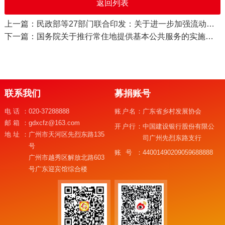
返回列表
上一篇：民政部等27部门联合印发：关于进一步加强流动儿童和留守儿童“精准摸排、精确建档、精细服务”工作的通知
下一篇：国务院关于推行常住地提供基本公共服务的实施意见
联系我们
募捐账号
电话：
020-37288888
账户名：
广东省乡村发展协会
邮箱：
gdxcfz@163.com
开户行：
中国建设银行股份有限公
地址：
广州市天河区先烈东路135
司广州先烈东路支行
号
账号：
44001490209059688888
广州市越秀区解放北路603
号广东迎宾馆综合楼