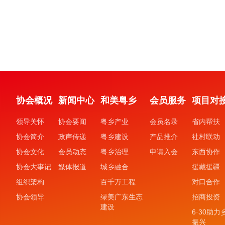
协会概况
新闻中心
和美粤乡
会员服务
项目对
领导关怀
协会要闻
粤乡产业
会员名录
省内帮扶
协会简介
政声传递
粤乡建设
产品推介
社村联动
协会文化
会员动态
粤乡治理
申请入会
东西协作
协会大事记
媒体报道
城乡融合
援藏援疆
组织架构
百千万工程
对口合作
协会领导
绿美广东生态
招商投资
建设
6·30助力
振兴