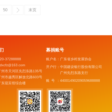
50
末页
们
募捐账号
20-37288888
账户名：
广东省乡村发展协会
dxcfz@163.com
开户行：
中国建设银行股份有限公司
广州市天河区先烈东路135号
广州先烈东路支行
广州市越秀区解放北路603号
账号：
44001490209059688888
广东迎宾馆综合楼