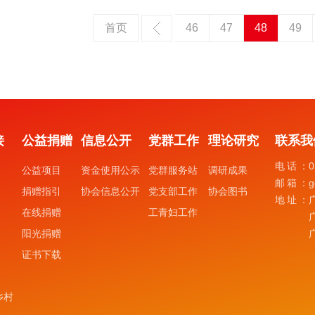
首页
46
47
48
49
接
公益捐赠
信息公开
党群工作
理论研究
联系我
电话：
0
公益项目
资金使用公示
党群服务站
调研成果
邮箱：
g
捐赠指引
协会信息公开
党支部工作
协会图书
地址：
在线捐赠
工青妇工作
阳光捐赠
证书下载
乡村