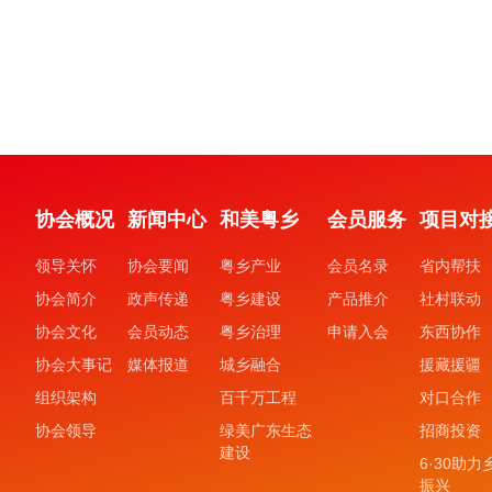
协会概况
新闻中心
和美粤乡
会员服务
项目对
领导关怀
协会要闻
粤乡产业
会员名录
省内帮扶
协会简介
政声传递
粤乡建设
产品推介
社村联动
协会文化
会员动态
粤乡治理
申请入会
东西协作
协会大事记
媒体报道
城乡融合
援藏援疆
组织架构
百千万工程
对口合作
协会领导
绿美广东生态
招商投资
建设
6·30助力
振兴