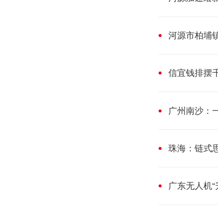
河源市柏埔
信宜钱排摆
广州南沙：一
珠海：链式
广东无人机“