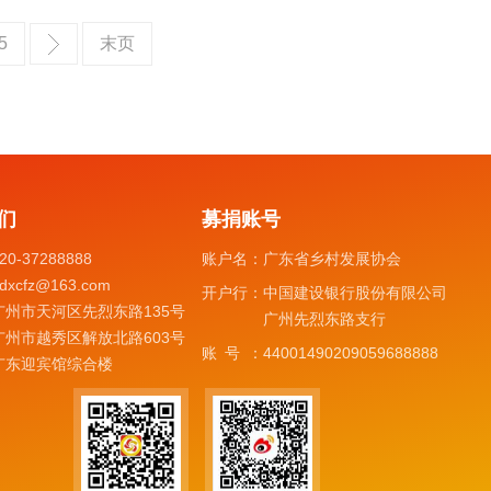
5
末页
们
募捐账号
20-37288888
账户名：
广东省乡村发展协会
dxcfz@163.com
开户行：
中国建设银行股份有限公司
广州市天河区先烈东路135号
广州先烈东路支行
广州市越秀区解放北路603号
账号：
44001490209059688888
广东迎宾馆综合楼