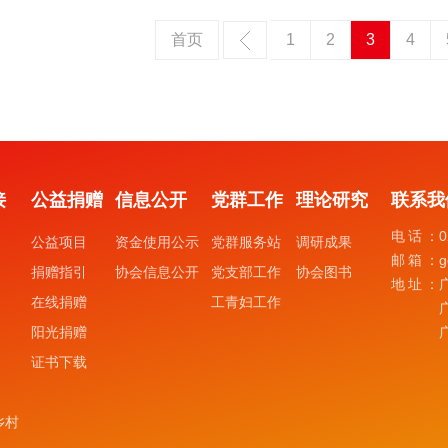
首页
1
2
3
4
接
公益捐赠
信息公开
党群工作
理论研究
联系我
电话：
0
公益项目
资金使用公示
党群服务站
调研成果
邮箱：
g
捐赠指引
协会信息公开
党支部工作
协会图书
地址：
在线捐赠
工青妇工作
阳光捐赠
证书下载
乡村