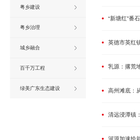
粤乡建设
“新塘红”番
粤乡治理
英德市英红镇
城乡融合
乳源：撂荒地
百千万工程
绿美广东生态建设
高州滩底：
清远浸潭镇：
河源加速绘