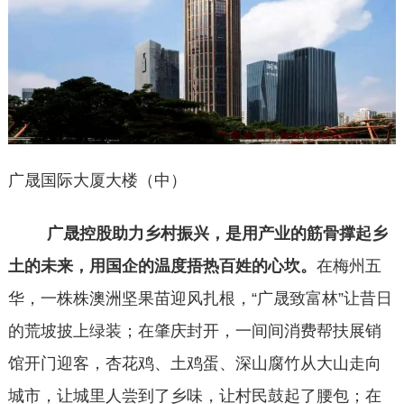
广晟国际大厦大楼（中）
广晟控股助力乡村振兴，是用产业的筋骨撑起乡
土的未来，用国企的温度捂热百姓的心坎。
在梅州五
华，一株株澳洲坚果苗迎风扎根，“广晟致富林”让昔日
的荒坡披上绿装；在肇庆封开，一间间消费帮扶展销
馆开门迎客，杏花鸡、土鸡蛋、深山腐竹从大山走向
城市，让城里人尝到了乡味，让村民鼓起了腰包；在