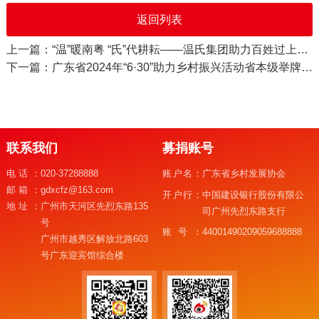
返回列表
上一篇：“温”暖南粤 “氏”代耕耘——温氏集团助力百姓过上殷实生活侧记
下一篇：广东省2024年“6·30”助力乡村振兴活动省本级举牌认捐到账情况
联系我们
募捐账号
电话：
020-37288888
账户名：
广东省乡村发展协会
邮箱：
gdxcfz@163.com
开户行：
中国建设银行股份有限公
地址：
广州市天河区先烈东路135
司广州先烈东路支行
号
账号：
44001490209059688888
广州市越秀区解放北路603
号广东迎宾馆综合楼