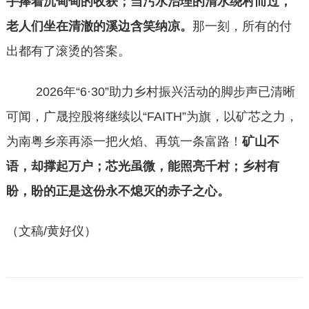
手捧着沉甸甸的收获；当污水治理的清水绕村而过，
老人们坐在清澈的溪边含笑纳凉。
那一刻，所有的付
出都有了滚烫的答案。
2026年“6·30”助力乡村振兴活动的脚步声已清晰
可闻，广晟控股将继续以“FAITH”为旗，以矿芯之力，
为南粤乡亲再添一把火焰、再筑一条富路！
矿山不
语，却撑起万户；芯光虽微，能照亮千村；乡村有
盼，盼的正是这份永不熄灭的赤子之心。
（文稿/黄好仪）