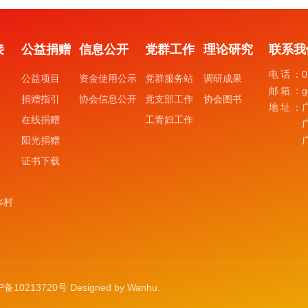
接
公益捐赠
信息公开
党群工作
理论研究
联系我
电话：
0
公益项目
资金使用公示
党群服务站
调研成果
邮箱：
g
捐赠指引
协会信息公开
党支部工作
协会图书
地址：
在线捐赠
工青妇工作
阳光捐赠
证书下载
乡村
P备10213720号
Designed by
Wanhu
.