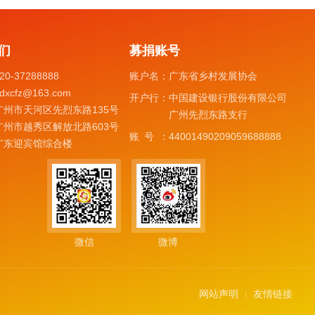
们
募捐账号
20-37288888
账户名：
广东省乡村发展协会
dxcfz@163.com
开户行：
中国建设银行股份有限公司
广州市天河区先烈东路135号
广州先烈东路支行
广州市越秀区解放北路603号
账号：
44001490209059688888
广东迎宾馆综合楼
微信
微博
网站声明
友情链接