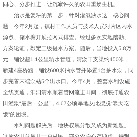
同心、分步推进，让沉寂许久的农田重焕生机。
治水是复耕的第一步，针对灌溉缺水这一核心问
题，今年2月起，镇村工作人员与技术人员对片区内水
源点、储水塘开展拉网式排查。经过多次实地踏勘、
方案论证，敲定三级提水方案。随后，当地投入5.8万
元，铺设超1.1公里输水管道，清淤干支渠约450米，
新建4座桥涵，铺设600米抽水管并添置1台抽水泵，同
步完善末端泵站5个出水口。今年4月，整套水利设施
全线贯通，汩汩清水顺着管网流进田间，彻底打通农
田灌溉“最后一公里”，4.67公顷旱地从此摆脱“靠天吃
饭”的困境。
水利问题解决后，地块权属分散又成为新难题。
这片农田分属几十户村民，部分农户心存顾虑、持观