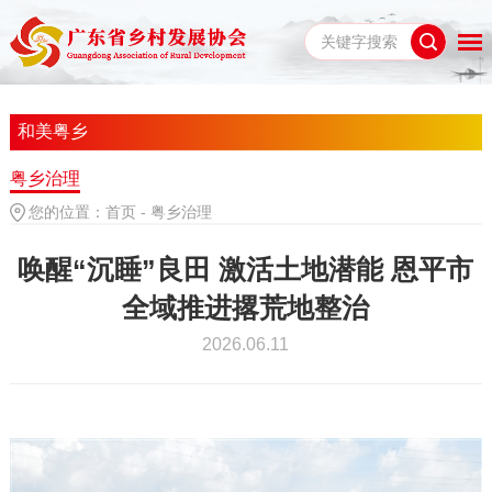
和美粤乡
粤乡治理
您的位置：
首页
-
粤乡治理
唤醒“沉睡”良田 激活土地潜能 恩平市
全域推进撂荒地整治
2026.06.11