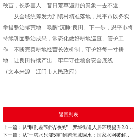
秧苗，长势喜人，昔日荒草遍野的景象一去不返。
从全域统筹发力到镇村精准落地，恩平市以务实
举措整治撂荒地，唤醒“沉睡”良田。下一步，恩平市将
持续巩固整治成果，常态化做好耕地巡查、管护工
作，不断完善耕地经营长效机制，守护好每一寸耕
地，让良田持续产出，牢牢守住粮食安全底线
（文本来源：江门市人民政府）
返回列表
上一篇：从“脏乱差”到“洁净美”：罗城街道人居环境提升2.0版见行见效
下一篇：从“一塔水只浇5亩”到跨流域调水：国家水网破解徐闻千年旱局