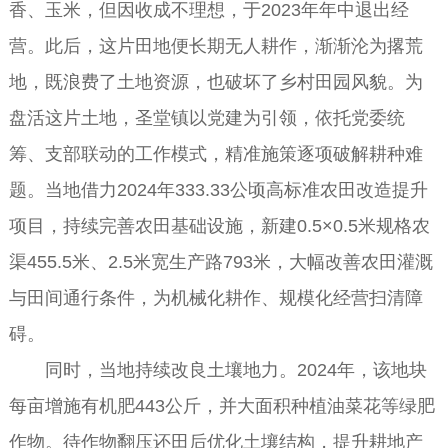
香、玉米，但因收成不理想，于2023年年中退出经
营。此后，这片田地便长期无人耕作，渐渐沦为撂荒
地，既浪费了土地资源，也破坏了乡村田园风貌。为
盘活这片土地，圣堂镇以党建为引领，依托党委统
筹、支部联动的工作模式，精准施策逐项破解耕种难
题。当地借力2024年333.33公顷高标准农田改造提升
项目，持续完善农田基础设施，新建0.5×0.5米规格农
渠455.5米、2.5米宽生产路793米，大幅改善农田灌溉
与田间通行条件，为机械化耕作、规模化经营扫清障
碍。
同时，当地持续改良土壤地力。2024年，该地块
每亩增施有机肥443公斤，并大面积种植油菜花等绿肥
作物。待作物翻压还田后优化土壤结构，提升耕地产