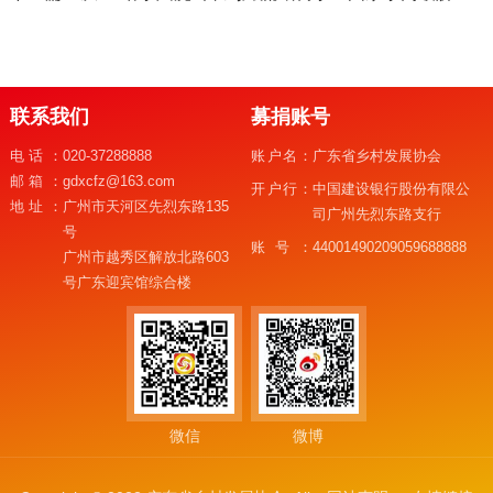
联系我们
募捐账号
电话：
020-37288888
账户名：
广东省乡村发展协会
邮箱：
gdxcfz@163.com
开户行：
中国建设银行股份有限公
地址：
广州市天河区先烈东路135
司广州先烈东路支行
号
账号：
44001490209059688888
广州市越秀区解放北路603
号广东迎宾馆综合楼
微信
微博