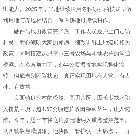
出能力。2025年，当地继续沿用冬种绿肥的模式，做
到用地与养地相结合，保障耕地可持续耕作。
硬件与地力改善完毕后，工作人员逐户上门走访
村民，耐心倾听大家的顾虑，细致讲解土地流转相关
政策，同时搭建起恩平市三号农场与本地农户的沟通
桥梁。在多方努力下，8.44公顷撂荒地实现整体流
转，彻底告别闲置状态，真正实现田地有人管、有人
种、有效益。
良西镇良东村的松岭、高贝片区，因长期缺水陷
入撂荒困境，超4.67公顷连片农田杂草丛生，让人惋
惜。今年，恩平市将这片撂荒地纳入重点整治范围。
良西镇聚焦灌溉难、地块散、管护弱三大痛点，干群