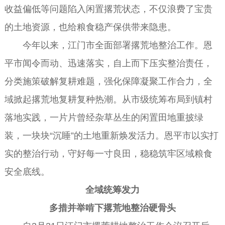
收益偏低等问题陷入闲置撂荒状态，不仅浪费了宝贵
的土地资源，也给粮食稳产保供带来隐患。
今年以来，江门市全面部署撂荒地整治工作。恩
平市闻令而动、迅速落实，自上而下压实整治责任，
分类施策破解复耕难题，强化保障凝聚工作合力，全
域掀起撂荒地复耕复种热潮。从市级统筹布局到镇村
落地实践，一片片曾经杂草丛生的闲置田地重披绿
装，一块块“沉睡”的土地重新焕发活力。恩平市以实打
实的整治行动，守好每一寸良田，稳稳筑牢区域粮食
安全底线。
全域统筹发力
多措并举啃下撂荒地整治硬骨头