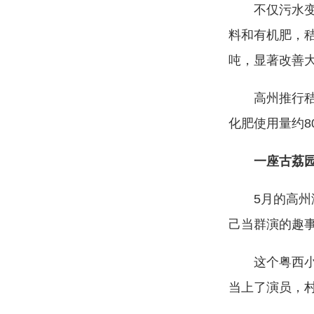
不仅污水变肥
料和有机肥，秸
吨，显著改善
高州推行秸秆还
化肥使用量约8
一座古荔
5月的高州泗
己当群演的趣
这个粤西小村，
当上了演员，村