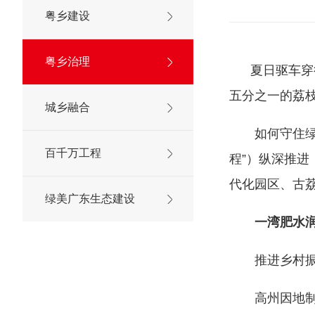
粤乡建设
粤乡治理
夏日驱车穿行
五分之一的荔
城乡融合
如何守住绿水
百千万工程
程”）纵深推
代化园区、古
绿美广东生态建设
一湾肥水
推进乡村振兴
高州因地制宜