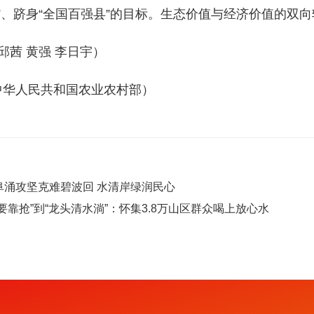
亿”、跻身“全国百强县”的目标。生态价值与经济价值的双
邱茜 黄强 李日宇）
中华人民共和国农业农村部）
阜涌攻坚克难碧波回 水清岸绿润民心
要靠抢”到“龙头清水淌”：怀集3.8万山区群众喝上放心水