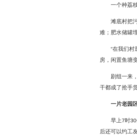
一个种荔枝的
滩底村把污水
难；肥水储罐
“在我们村逛
房，闲置鱼塘
剧组一来，消
干都成了抢手货
一片老园
早上7时30
后还可以约工友