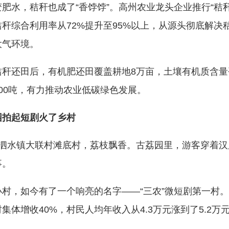
水，秸秆也成了“香饽饽”。高州农业龙头企业推行“秸秆
秆综合利用率从72%提升至95%以上，从源头彻底解决
大气环境。
田后，有机肥还田覆盖耕地8万亩，土壤有机质含量平均
00吨，有力推动农业低碳绿色发展。
园拍起短剧火了乡村
水镇大联村滩底村，荔枝飘香。古荔园里，游客穿着汉
事。
如今有了一个响亮的名字——“三农”微短剧第一村。不
集体增收40%，村民人均年收入从4.3万元涨到了5.2万