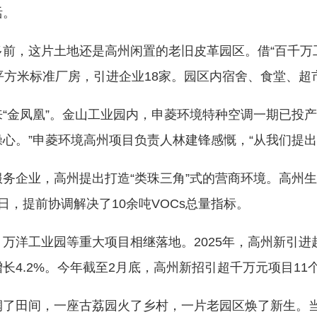
活。
，这片土地还是高州闲置的老旧皮革园区。借“百千万工
平方米标准厂房，引进企业18家。园区内宿舍、食堂、
金凤凰”。金山工业园内，申菱环境特种空调一期已投产
心。”申菱环境高州项目负责人林建锋感慨，“从我们提出
企业，高州提出打造“类珠三角”式的营商环境。高州生
日，提前协调解决了10余吨VOCs总量指标。
工业园等重大项目相继落地。2025年，高州新引进超千
长4.2%。今年截至2月底，高州新招引超千万元项目11个
田间，一座古荔园火了乡村，一片老园区焕了新生。当前