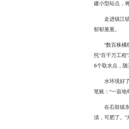
建小型站点，
走进镇江镇新
郁郁葱葱。
“数百株橘红
托“百千万工
6个取水点，随
水环境好了，
笔账：“一亩地
在石鼓镇东岸
清，可肥了。