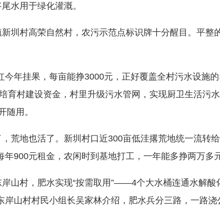
将尾水用于绿化灌溉。
圳村高荣自然村，农污示范点标识牌十分醒目。平整的
今年挂果，每亩能挣3000元，正好覆盖全村污水设施的
程”培育村建设资金，村里升级污水管网，实现厨卫生活污
开随用。
荒地也活了。新圳村口近300亩低洼撂荒地统一流转给
每年900元租金，农闲时到基地打工，一年能多挣两万多元
山村，肥水实现“按需取用”——4个大水桶连通水解酸
”东岸山村村民小组长吴家林介绍，肥水兵分三路，一路浇