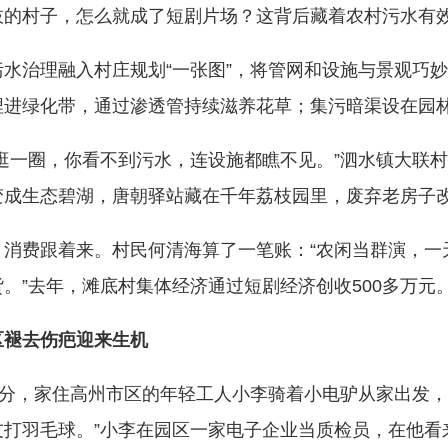
村子，怎么就成了短剧片场？这背后藏着农村污水有
治理融入村庄规划“一张图”，将管网和设施与景观巧妙
埋进绿化带，通过渗透管持续滋养花草；集污暗渠设在园
一圈，你看不到污水，连设施都瞧不见。”泗水镇大联村党
变成生态碧湖，唐朝驿站藏在千年荔枝园里，废弃老房子改
费跟着来。村民何清海算了一笔账：“农闲当群演，一天挣
。”去年，滩底村集体经济通过短剧经济创收500多万元
区褪去伤疤迎来生机
分，家住高州市区的年轻工人小李骑着小电驴从家出发，1
打羽毛球。”小李在园区一家电子企业当质检员，在他看