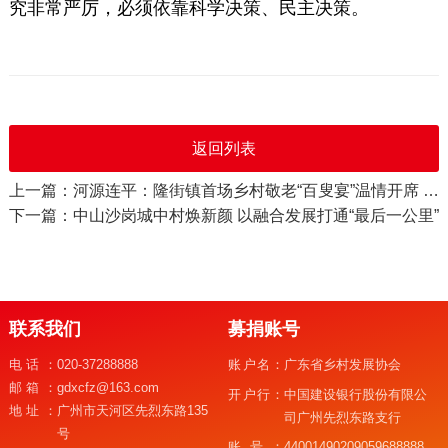
究非常严厉，必须依靠科学决策、民主决策。
返回列表
上一篇：河源连平：隆街镇首场乡村敬老“百叟宴”温情开席 千余人共赴忠孝团圆之约
下一篇：中山沙岗城中村焕新颜 以融合发展打通“最后一公里”
联系我们
募捐账号
电话：
020-37288888
账户名：
广东省乡村发展协会
邮箱：
gdxcfz@163.com
开户行：
中国建设银行股份有限公
地址：
广州市天河区先烈东路135
司广州先烈东路支行
号
账号：
44001490209059688888