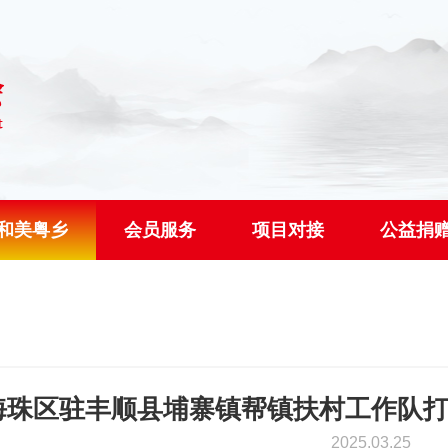
和美粤乡
会员服务
项目对接
公益捐
海珠区驻丰顺县埔寨镇帮镇扶村工作队打
2025.03.25