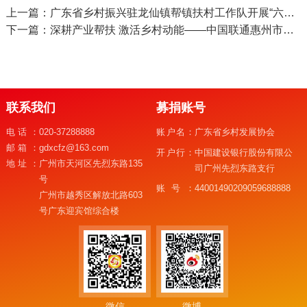
上一篇：广东省乡村振兴驻龙仙镇帮镇扶村工作队开展“六一”儿童节关爱系列活动
下一篇：深耕产业帮扶 激活乡村动能——中国联通惠州市分公司精准赋能惠东宝口乡村振兴
联系我们
募捐账号
电话：
020-37288888
账户名：
广东省乡村发展协会
邮箱：
gdxcfz@163.com
开户行：
中国建设银行股份有限公
地址：
广州市天河区先烈东路135
司广州先烈东路支行
号
账号：
44001490209059688888
广州市越秀区解放北路603
号广东迎宾馆综合楼
微信
微博