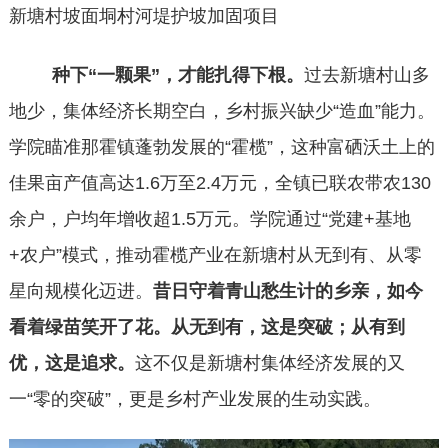
新塘村坡面垌村河堤护坡加固项目
种下
“一颗果”，才能扎得下根。
过去新塘村山多
地少，集体经济长期空白，乡村振兴缺少
“造血”能力。
学院瞄准那霍镇蓬勃发展的“霍榄”，这种富硒沃土上的
佳果亩产值高达1.6万至2.4万元，全镇已联农带农130
余户，户均年增收超1.5万元。学院通过“党建+基地
+农户”模式，推动霍榄产业在新塘村从无到有、从零
星向规模化迈进。
昔日守着青山愁生计的乡亲，如今
看着绿苗笑开了花。从无到有，这是突破；从有到
优，这是追求。
这不仅是新塘村集体经济发展的又
一
“零的突破”，更是乡村产业发展的生动实践。