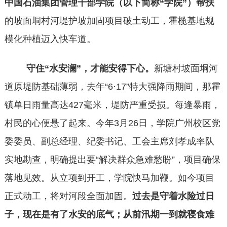
中国石油集团管理干部学院（以下简称
“学院”）帮扶
的坡面垌村河堤护坡加固项目破土动工，霍榄基地规
模化种植迈入快车道。
守住
“水安澜”，才能安得下心。
新塘村坡面垌河
道原堤防基础薄弱，去年
“6·17”特大强降雨期间，那霍
镇单日雨量高达427毫米，堤防严重受损。每逢暴雨，
村民的心便悬了起来。今年3月26日，学院广州校区党
委委员、副总经理、纪委书记、工会主席刘孝成率队
实地勘查，明确提出要“解决群众急难愁盼”，项目确保
落地见效。从立项到开工，学院快马加鞭。如今项目
正式动工，将对河段全面加固。
过去是守着水险过日
子，现在是有了水安的底气；从前汛期一到就寝食难