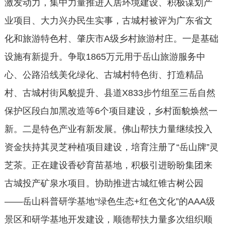
激发动力，集中力量推进人居环境建设、积极谋划产
业项目、大力兴办民生实事，古城村被评为广东省文
化和旅游特色村、肇庆市A级乡村旅游村庄。一是基础
设施有新提升。争取1865万元用于岳山旅游服务中
心、公路沿线美化绿化、古城村特色街、打造精品
村、古城村街风貌提升、县道X833步竹组至三岳自然
保护区段白加黑改造等6个项目建设，乡村面貌焕然一
新。二是特色产业有新发展。佛山帮扶力量继续投入
资金扶持其灵芝种植项目建设，培育注册了“岳山牌”灵
芝茶。正在建设香砂育苗基地，积极引进盼盼集团来
古城投产矿泉水项目。协助推进古城红锥古树公园
——岳山科普研学基地“绿色生态+红色文化”的AAA级
景区和研学基地开发建设，顺德帮扶力量多次组织顺