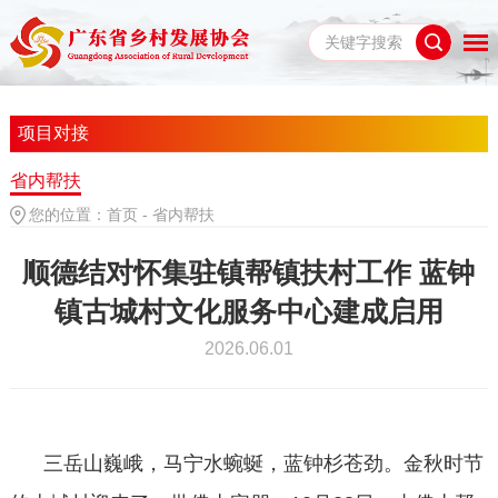
项目对接
省内帮扶
您的位置：
首页
-
省内帮扶
顺德结对怀集驻镇帮镇扶村工作 蓝钟
镇古城村文化服务中心建成启用
2026.06.01
三岳山巍峨，马宁水蜿蜒，蓝钟杉苍劲。金秋时节