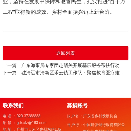
业，坚持在发展中保障和改善民生，扎实推进“百千万
工程”取得新的成效、乡村全面振兴迈上新台阶。
返回列表
上一篇：广东海事局专家团赴韶关开展基层服务帮扶行动
下一篇：驻清远市清新区禾云镇工作队：聚焦教育医疗难题 尽广州所能写好民生答卷
联系我们
募捐账号
电话：
020-37288888
账户名：
广东省乡村发展协会
邮箱：
gdxcfz@163.com
开户行：
中国建设银行股份有限公
地址：
广州市天河区先烈东路135