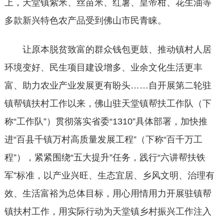
上，天堂镇紫米、丝苗米、红薯、皇帝柑、花生油等
多款新兴特色农产品受到佛山市民青睐。
让原本脱贫致富的群众钱包更鼓、推动镇村人居
环境变好、民生项目建设增多、业余文化生活更丰
富、助力农业产业发展更有盼头……自开展第二轮驻
镇帮镇扶村工作以来，佛山驻天堂镇帮扶工作队（下
称“工作队”）贯彻落实省委“1310”具体部署，加快推
进“百县千镇万村高质量发展工程”（下称“百千万工
程”），紧紧围绕“五大提升”任务，践行“六讲帮扶铁
军”标准，以产业兴旺、生态宜居、乡风文明、治理有
效、生活富裕为总体目标，用心用情用力开展驻镇帮
镇扶村工作，用实际行动为天堂镇乡村振兴工作注入