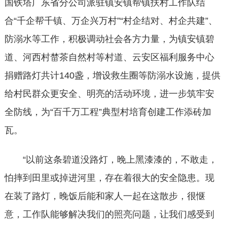
国铁塔广东省分公司派驻镇安镇帮镇扶村工作队结
合“千企帮千镇、万企兴万村”“村企结对、村企共建”、
防溺水等工作，积极调动社会各方力量，为镇安镇碧
道、河西村榃茶自然村等村道、云安区福利服务中心
捐赠路灯共计140盏，增设救生圈等防溺水设施，提供
给村民群众更安全、明亮的活动环境，进一步筑牢安
全防线，为“百千万工程”典型村培育创建工作添砖加
瓦。
“以前这条碧道没路灯，晚上黑漆漆的，不敢走，
怕摔到田里或掉进河里，存在着很大的安全隐患。现
在装了路灯，晚饭后能和家人一起在这散步，很惬
意，工作队能够解决我们的照亮问题，让我们感受到