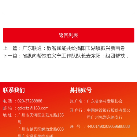
返回列表
上一篇：广东联通：数智赋能共绘揭阳玉湖镇振兴新画卷
下一篇：省纵向帮扶驻兴宁工作队队长麦东阳：组团帮扶显担当，凝心聚力促发展
联系我们
募捐账号
电话：
020-37288888
账户名：
广东省乡村发展协会
邮箱：
gdxcfz@163.com
开户行：
中国建设银行股份有限公
地址：
广州市天河区先烈东路135
司广州先烈东路支行
号
账号：
44001490209059688888
广州市越秀区解放北路603
号广东迎宾馆综合楼