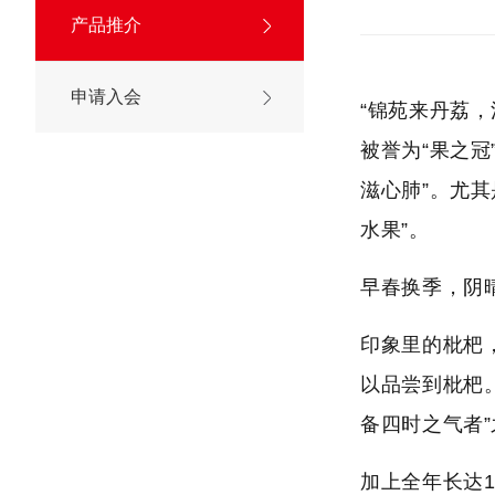
产品推介
申请入会
“锦苑来丹荔
被誉为“果之冠
滋心肺”。尤
水果”。
早春换季，阴
印象里的枇杷
以品尝到枇杷
备四时之气者
加上全年长达1