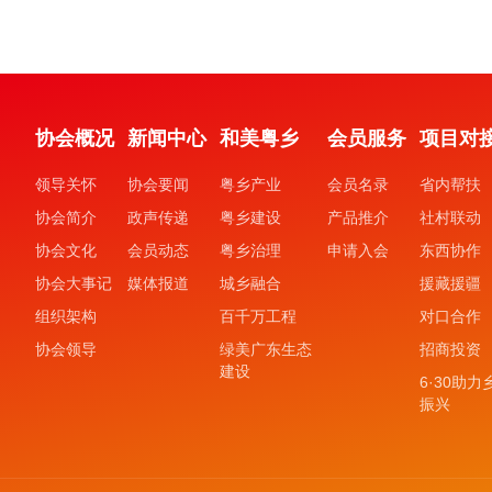
协会概况
新闻中心
和美粤乡
会员服务
项目对
领导关怀
协会要闻
粤乡产业
会员名录
省内帮扶
协会简介
政声传递
粤乡建设
产品推介
社村联动
协会文化
会员动态
粤乡治理
申请入会
东西协作
协会大事记
媒体报道
城乡融合
援藏援疆
组织架构
百千万工程
对口合作
协会领导
绿美广东生态
招商投资
建设
6·30助力
振兴