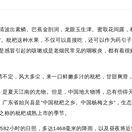
，清波出素鳞。巴蕉金剖润，龙眼玉生津。蜜取花间露，
”。
枇杷这种水果，不仅可以直接吃，还可以作为药引子
其是感冒引起的咳嗽或是老烟民常见的咽喉炎，都有着很
晴不定，风大多尘，来一口鲜嫩多汁的枇杷，甘甜爽滑
，是夏天江南的尤物。但是，中国地大物博，总有些得天
。广东省始兴县
是“中国枇杷之乡、中国杨梅之乡”，生
”之称的枇杷成熟上市的季节。
582小时的日照，多达1468毫米的降雨，以及昼夜将