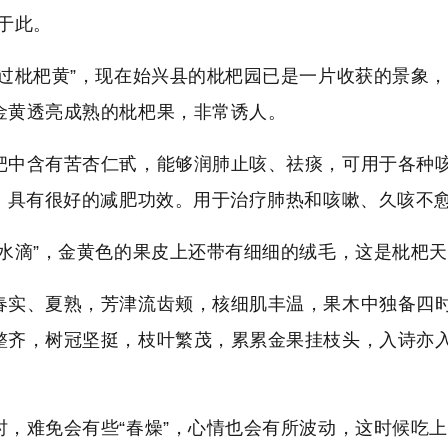
于此。
吹过枇杷黄”，现在始兴县的枇杷园已是一片收获的景象
金黄透亮成熟的枇杷果，非常诱人。
杷中含有苦杏仁甙，能够润肺止咳、祛痰，可用于各种
C，具有很好的减肥功效。用于治疗肺热和咳嗽、久咳不
“水滴”，金黄色的果皮上还带有细细的绒毛，这是枇杷
春实、夏熟，芳津流齿颊，核细肌丰温，果木中独备四
整齐，树冠坚挺，枝叶繁茂，累累金果挂枝头，入诗亦入
时，难免会有些“春燥”，心情也会有所波动，这时候吃