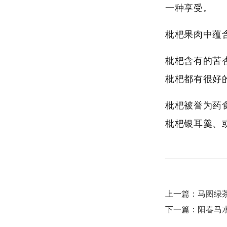
一种享受。
枇杷果肉中蕴
枇杷含有的苦
枇杷都有很好
枇杷被誉为药
枇杷银耳羹、
上一篇：马图绿
下一篇：阳春马