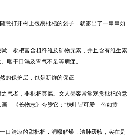
，随意打开树上包裹枇杷的袋子，就露出了一串串如
咳嗽。枇杷富含粗纤维及矿物元素，并且含有维生素
愈、咽干口渴及胃气不足等病症。
天然的保护层，也是新鲜的保证。
时之气者，非枇杷莫属。文人墨客常常观赏枇杷的意
画。《长物志》夸赞它：“株叶皆可爱，色如黄
上一口清凉的甜枇杷，润喉解燥，清肺缓咳，实在是