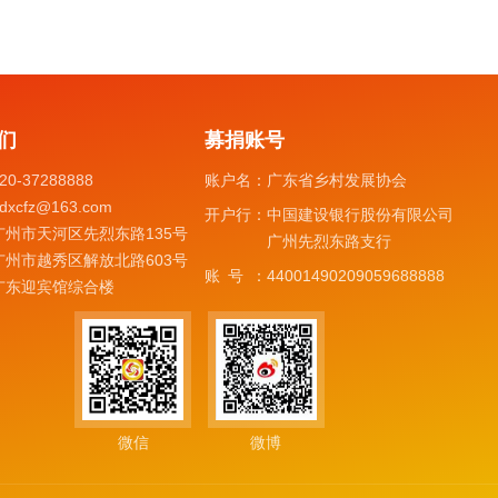
们
募捐账号
20-37288888
账户名：
广东省乡村发展协会
dxcfz@163.com
开户行：
中国建设银行股份有限公司
广州市天河区先烈东路135号
广州先烈东路支行
广州市越秀区解放北路603号
账号：
44001490209059688888
广东迎宾馆综合楼
微信
微博