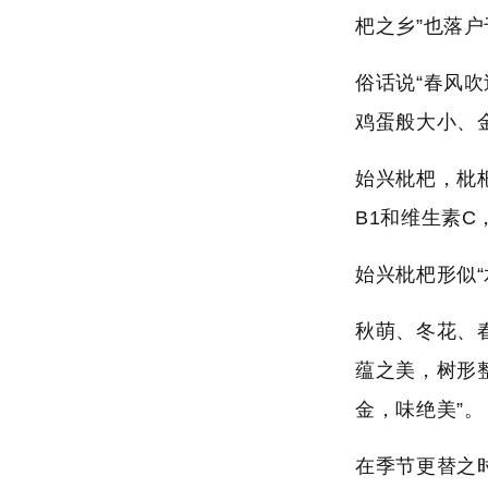
杷之乡”也落户
俗话说“春风
鸡蛋般大小、
始兴枇杷，枇
B1和维生素
始兴枇杷形似
秋萌、冬花、
蕴之美，树形
金，味绝美”。
在季节更替之