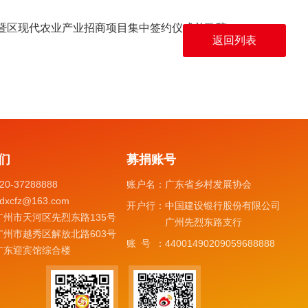
会暨区现代农业产业招商项目集中签约仪式并致辞
返回列表
们
募捐账号
20-37288888
账户名：
广东省乡村发展协会
dxcfz@163.com
开户行：
中国建设银行股份有限公司
广州市天河区先烈东路135号
广州先烈东路支行
广州市越秀区解放北路603号
账号：
44001490209059688888
广东迎宾馆综合楼