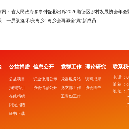
市网：省人民政府参事钟韶彬出席2026顺德区乡村发展协会年
：一屏纵览“和美粤乡” 粤乡会再添全“媒”新成员
接
公益捐赠
信息公开
党群工作
理论研究
联系我
电话：
0
公益项目
资金使用公示
党群服务站
调研成果
邮箱：
g
捐赠指引
协会信息公开
党支部工作
协会图书
地址：
在线捐赠
工青妇工作
阳光捐赠
证书下载