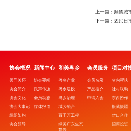
上一篇：顺德城
下一篇：农民日报
协会概况
新闻中心
和美粤乡
会员服务
项目对
领导关怀
协会要闻
粤乡产业
会员名录
省内帮扶
协会简介
政声传递
粤乡建设
产品推介
社村联动
协会文化
会员动态
粤乡治理
申请入会
东西协作
协会大事记
媒体报道
城乡融合
援藏援疆
组织架构
百千万工程
对口合作
协会领导
绿美广东生态
招商投资
建设