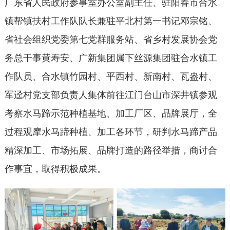
广东省人民政府参事室办公室副主任、驻阳春市合水
镇帮镇扶村工作队队长兼驻平北村第一书记邓宗铭、
省社会组织党委第七党群服务站、省乡村发展协会党
务总干事黄寿安、广新集团属下丝源集团驻合水镇工
作队员、合水镇竹园村、平西村、新南村、瓦盎村、
军迳村党支部负责人集体前往江门台山市深井镇参观
考察水马蹄示范种植基地、加工厂区、品牌展厅，全
过程观摩水马蹄种植、加工各环节，研判水马蹄产品
精深加工、市场拓展、品牌打造的路径举措，商讨合
作事宜，取得积极成果。