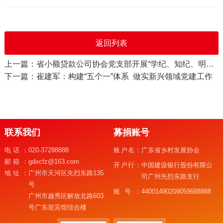
返回列表
上一篇：省小额贷款公司协会党支部开展“学纪、知纪、明纪、守纪”主题纪律教育学习
下一篇：崔建军：构建“五个一”体系 做实新兴领域党建工作
联系我们
募捐账号
电话：
020-37288888
账户名：
广东省乡村发展协会
邮箱：
gdxcfz@163.com
开户行：
中国建设银行股份有限公
地址：
广州市天河区先烈东路135
司广州先烈东路支行
号
账号：
44001490209059688888
广州市越秀区解放北路603
号广东迎宾馆综合楼