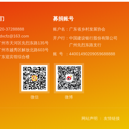
们
募捐账号
20-37288888
账户名：
广东省乡村发展协会
dxcfz@163.com
开户行：
中国建设银行股份有限公司
广州市天河区先烈东路135号
广州先烈东路支行
广州市越秀区解放北路603号
账号：
44001490209059688888
广东迎宾馆综合楼
微信
微博
网站声明
友情链接