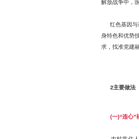
解放战争中，
红色基因与
身特色和优势
求，找准党建
2主要
做法
(一)“连