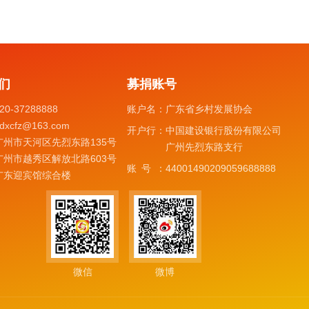
们
募捐账号
20-37288888
账户名：
广东省乡村发展协会
dxcfz@163.com
开户行：
中国建设银行股份有限公司
广州市天河区先烈东路135号
广州先烈东路支行
广州市越秀区解放北路603号
账号：
44001490209059688888
广东迎宾馆综合楼
微信
微博