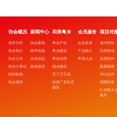
协会概况
新闻中心
和美粤乡
会员服务
项目对
领导关怀
协会要闻
粤乡产业
会员名录
省内帮扶
协会简介
政声传递
粤乡建设
产品推介
社村联动
协会文化
会员动态
粤乡治理
申请入会
东西协作
协会大事记
媒体报道
城乡融合
援藏援疆
组织架构
百千万工程
对口合作
协会领导
绿美广东生态
招商投资
建设
6·30助力
振兴