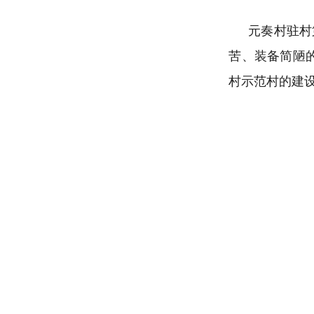
元奏村驻村
苦、装备简陋
村示范村的建