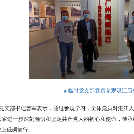
▲临时党支部党员参观湛江历
党支部书记曹军
表示，通过参观
学习
，
全体党员
对
湛江
大家
进一步深刻领悟和坚定共产党人的初心和使命，传承
业上砥砺前行。