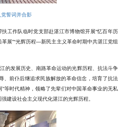
入党誓词并合影
帮扶工作队临时党支部赴
湛江市博物馆开展
“忆百年历
革展”
“光辉历程—新民主主义革命时期中共湛江党组
湛江的发展
历史
、
南路革命运动的光辉历程、抗法斗争
辱、前仆后继追求民族解放的革命
信念
，
培育了
抗法
河”等
时代精神
，领略了先辈们对中国革命事业的无私
图强建设社会主义现代化湛江的光辉历程。