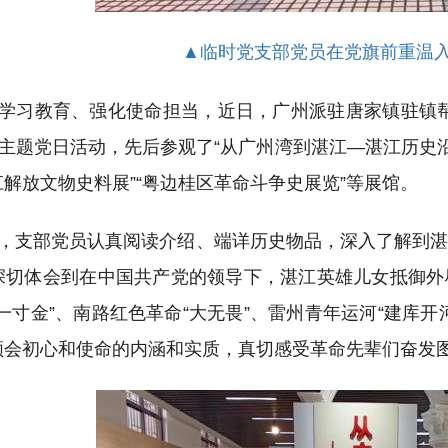
▲
临时党支部党员在党旗前重温
学习教育
、
强化使命担当，
近
日
，
广州派驻唐家镇驻镇
”主题党日活动，
先后参观了
“从广州湾到湛江—湛江历史沿
解放文物史料展”“粤边桂区革命斗争史展览”等
展馆
。
，
支部
党员认真阅读介绍、端详历史物品，深入了解到
深切
体会
到
在中国共产党的领导下，湛江英雄儿女抵御外
一寸金”、南路红色革命“大无畏”、雷州青年运河“建库开
领会初心和使命的内涵和实质，真切感受革命先辈们奋发