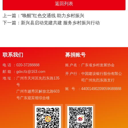
返回列表
上一篇：“唤醒”红色交通线 助力乡村振兴
下一篇：新兴县启动党建共建 服务乡村振兴行动
联系我们
募捐账号
电话：
020-37288888
账户名：
广东省乡村发展协会
邮箱：
gdxcfz@163.com
开户行：
中国建设银行股份有限公
地址：
广州市天河区先烈东路135
司广州先烈东路支行
号
账号：
44001490209059688888
广州市越秀区解放北路603
号广东迎宾馆综合楼