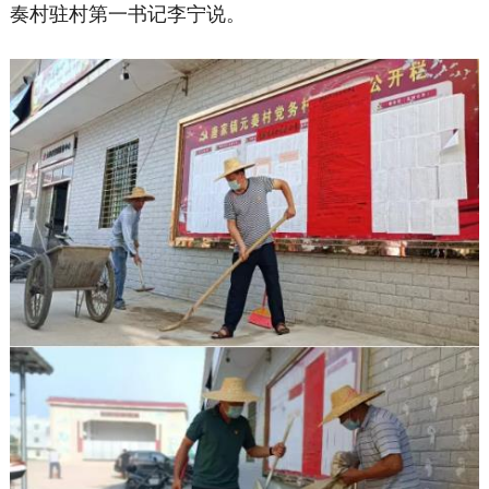
奏村驻村第一书记李宁
说。