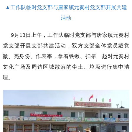
▲工作队临时党支部与唐家镇元奏村党支部开展共建
活动
9月13日上午，工作队临时党支部
与
唐家镇元奏村
党
支部
开展
支部
共建活动，
双方支部全体党员
戴党
徽
、
亮身份
、
作表率，拿着铁锹、扫帚
一起对元奏村
文化广场及周
边
区域
散落的
尘土、
垃圾进行
集中
清
理。