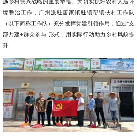
施乡村振兴战略的重要举措。
为切实抓好农村人居环
境整治工作，广州派驻唐家镇驻镇帮镇扶村工作队
（
以下简称工作队
）
充分发挥党建引领作用，
通过
“
支
部共建
+
群众参与
”
形式
，
用
实际行动助力乡村风貌提
升。