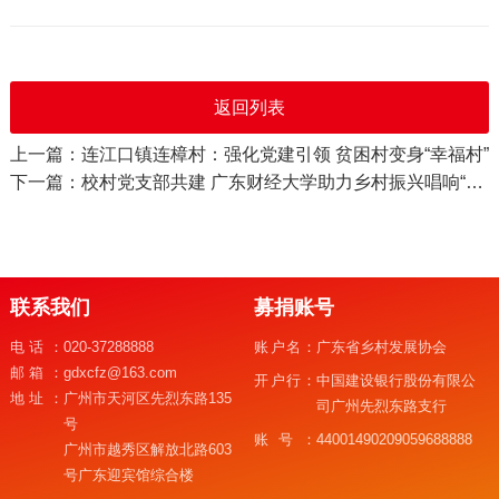
返回列表
上一篇：连江口镇连樟村：强化党建引领 贫困村变身“幸福村”
下一篇：校村党支部共建 广东财经大学助力乡村振兴唱响“三有歌”
联系我们
募捐账号
电话：
020-37288888
账户名：
广东省乡村发展协会
邮箱：
gdxcfz@163.com
开户行：
中国建设银行股份有限公
地址：
广州市天河区先烈东路135
司广州先烈东路支行
号
账号：
44001490209059688888
广州市越秀区解放北路603
号广东迎宾馆综合楼