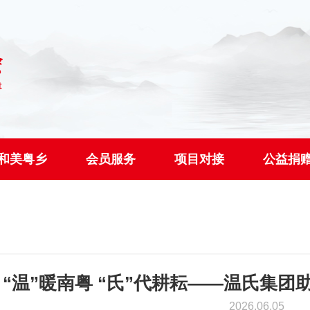
和美粤乡
会员服务
项目对接
公益捐
“温”暖南粤 “氏”代耕耘——温氏集
2026.06.05