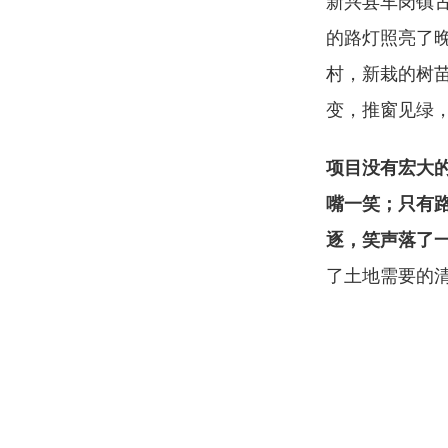
新兴县车岗镇
的路灯照亮了
村，新栽的树
变，推窗见绿
项目没有宏大
嘴一笑；只有
逐，笑声落了
了土地需要的