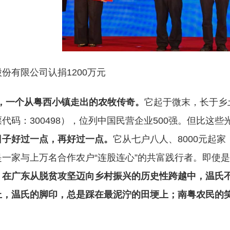
份有限公司认捐1200万元
，一个从粤西小镇走出的农牧传奇。
它起于微末，长于乡
代码：300498），位列中国民营企业500强。但比这些
日子好过一点，再好过一点。
它从七户八人、8000元起
是一家与上万名合作农户“连股连心”的共富践行者。即使
。
在广东从脱贫攻坚迈向乡村振兴的历史性跨越中，温氏
上，温氏的脚印，总是踩在最泥泞的田埂上；南粤农民的