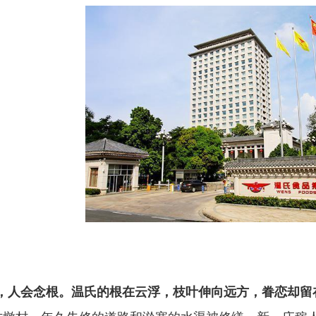
，人会念根。温氏的根在云浮，枝叶伸向远方，眷恋却留