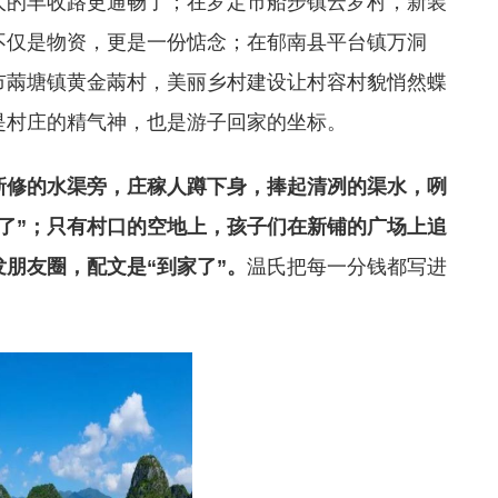
人的丰收路更通畅了；在罗定市船步镇云罗村，新装
不仅是物资，更是一份惦念；在郁南县平台镇万洞
市䓣塘镇黄金䓣村，美丽乡村建设让村容村貌悄然蝶
是村庄的精气神，也是游子回家的坐标。
新修的水渠旁，庄稼人蹲下身，捧起清冽的渠水，咧
了”；只有村口的空地上，孩子们在新铺的广场上追
朋友圈，配文是“到家了”。
温氏把每一分钱都写进
。