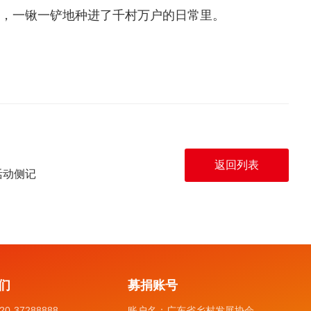
”，一锹一铲地种进了千村万户的日常里。
返回列表
活动侧记
们
募捐账号
20-37288888
账户名：
广东省乡村发展协会