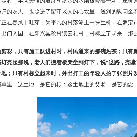
古墩村，年久失修的道路和淤塞的水渠被修缮一新，庄稼
晚归的农人，也照进了留守老人的心坎里，送到的慰问金
苗正在春风中吐芽，为平凡的村落添上一抹生机；在罗定
，出门入园；在新兴县稔村镇云礼村，村标立了起来，那
的剪彩，只有施工队进村时，村民递来的那碗热茶；只有
路灯亮起那晚，老人们搬着板凳坐到灯下，说“这路，亮堂
一地；只有村标立起来时，外出打工的年轻人拍了张照片发
清单里。这土地，是它的根；这土地上的父老，是它的念