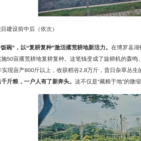
项目建设前中后（依次）
中饭碗”，以“复耕复种”激活撂荒耕地新活力。
在博罗县湖
实施50亩撂荒耕地复耕复种。这笔钱变成了旋耕机的轰鸣
年实现亩产800斤以上，收获稻谷2.8万斤，昔日杂草丛
出千斤粮，一户人有了新奔头。
这不仅是“藏粮于地”的微