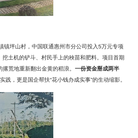
镇镇坪山村，中国联通惠州市分公司投入5万元专项
、挖土机的铲斗、村民手上的秧苗和肥料。项目首期
生的撂荒地重新翻出金黄的稻浪。
一份资金掰成两半
缩实践，更是国企帮扶“花小钱办成实事”的生动缩影。