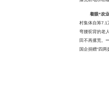
着眼“农
村集体自筹7.
弯腰驼背的老
田不再撂荒。
国企捐赠“四两