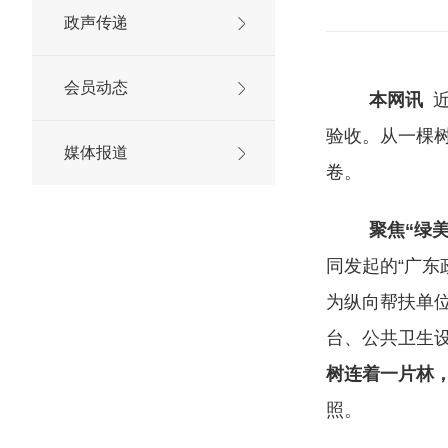
政声传递
会员动态
本网讯
近
验收。从一棵
媒体报道
卷。
聚焦“绿
同发起的“广东
为纵向帮扶单
台、公共卫生
树连着一片林
照。