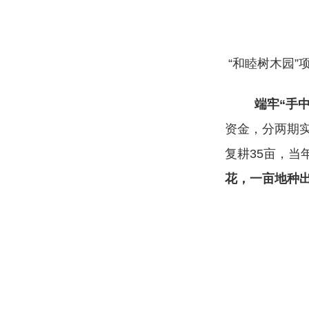
“和睦树木园”
端牢“手
资金，分两期
复耕35亩，当
花，一亩地种