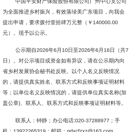
中国平安财产保险股份有限公司
广州中心支公司
为全面推进乡村振兴，有效落绿美广东项目，向我会
提
出申请，要求
拨付壹拾肆万元整
（￥
140000
.00
元）。现予以公示。
公示期自
202
6
年
6
月
10
日至
202
6
年
6月16
日（共
7
日）。对公示项目或资金如有异议，请在公示期内向
省乡村发展协会秘书处反映。以个人名义反映情况
的，请提供真实姓名、联系方式和反映事项证明材料
等；以单位名义反映情况
的，请提供单位真实名称
(加
盖公章)、联系人、联系方式和反映事项证明材料等。
联系人：钟静
；办公电话
:
020-37288977；手
机：13922265319
；邮箱：
gdxcfzxz@163.com 。