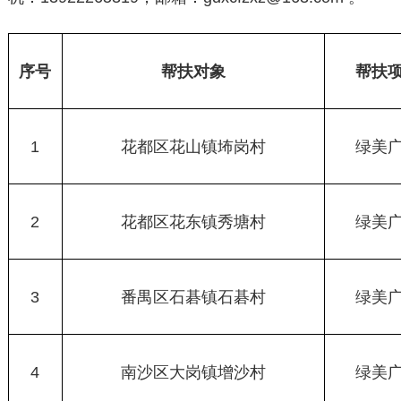
序号
帮扶对象
帮扶
1
花都区花山镇㘵岗村
绿美
2
花都区花东镇秀塘村
绿美
3
番禺区石碁镇石碁村
绿美
4
南沙区大岗镇增沙村
绿美