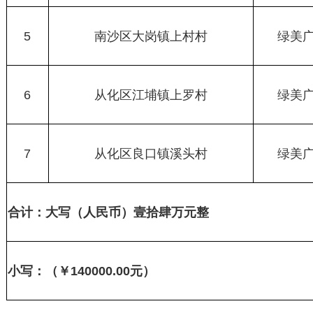
5
南沙区大岗镇上村村
绿美
6
从化区江埔镇上罗村
绿美
7
从化区良口镇溪头村
绿美
合计：大写（人民币）
壹拾肆万元整
小写：（￥
140000.00
元）