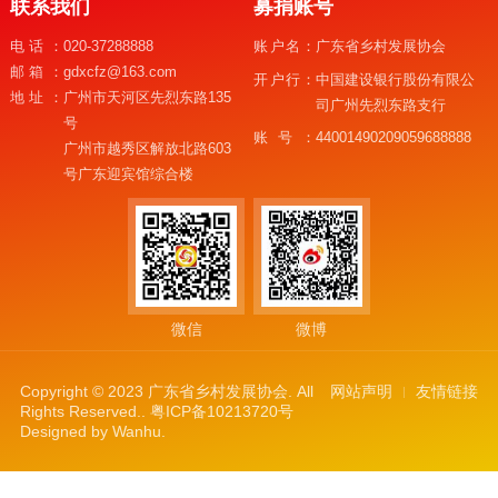
联系我们
募捐账号
电话：
020-37288888
账户名：
广东省乡村发展协会
邮箱：
gdxcfz@163.com
开户行：
中国建设银行股份有限公
地址：
广州市天河区先烈东路135
司广州先烈东路支行
号
账号：
44001490209059688888
广州市越秀区解放北路603
号广东迎宾馆综合楼
微信
微博
Copyright © 2023 广东省乡村发展协会. All
网站声明
友情链接
Rights Reserved..
粤ICP备10213720号
Designed by
Wanhu
.