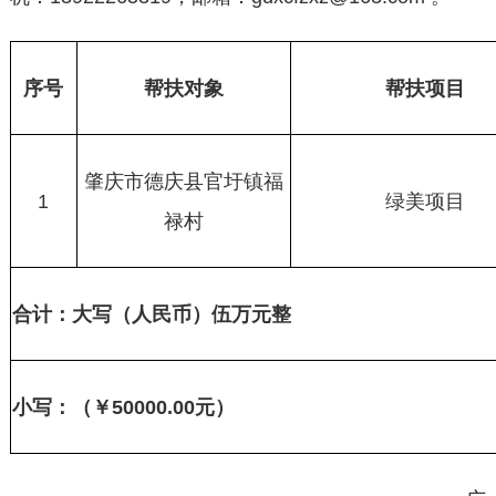
序号
帮扶对象
帮扶项目
肇庆市德庆县官圩镇福
1
绿美项目
禄村
合计：大写（人民币）
伍万元整
小写：（￥
50000.00
元）