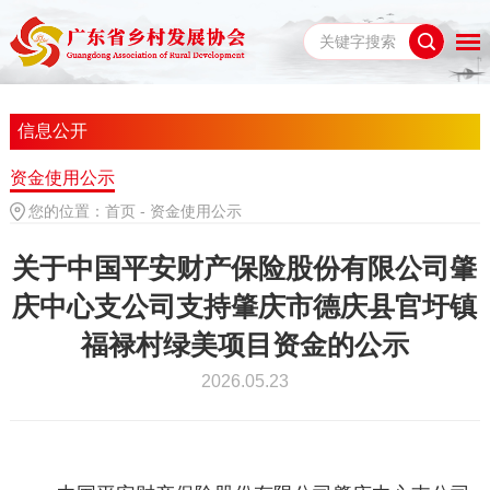
信息公开
资金使用公示
您的位置：
首页
-
资金使用公示
关于中国平安财产保险股份有限公司肇
庆中心支公司支持肇庆市德庆县官圩镇
福禄村绿美项目资金的公示
2026.05.23