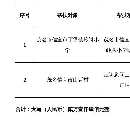
序号
帮扶对象
帮扶
茂名市信宜市丁堡镇岭脚小
茂名市信宜
1
学
岭脚小学
走访慰问山
2
茂名信宜市山背村
户活
合计：大写（人民币）
贰万壹仟肆佰元整