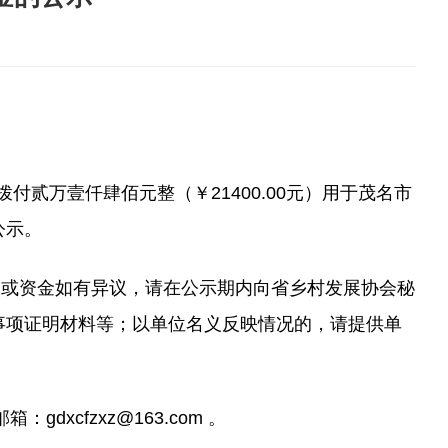
拨付
贰万壹仟肆佰元整
（￥
21400
.00元）
用于茂名市
公示。
目或资金如有异议，请在公示期内向省乡村发展协会秘
事项证明材料等；以单位名义反映情况
的，请提供单
邮箱：
gdxcfzxz@163.com 。