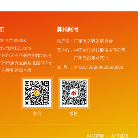
们
募捐账号
20-37288888
账户名：
广东省乡村发展协会
dxcfz@163.com
开户行：
中国建设银行股份有限公司
广州市天河区先烈东路135号
广州先烈东路支行
广州市越秀区解放北路603号
账号：
44001490209059688888
广东迎宾馆综合楼
微信
微博
网站声明
友情链接