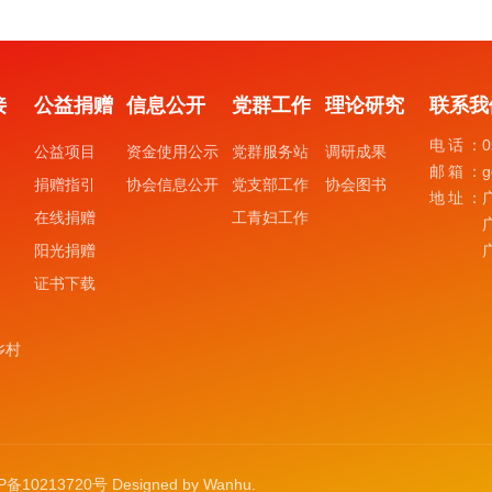
接
公益捐赠
信息公开
党群工作
理论研究
联系我
电话：
0
公益项目
资金使用公示
党群服务站
调研成果
邮箱：
g
捐赠指引
协会信息公开
党支部工作
协会图书
地址：
在线捐赠
工青妇工作
阳光捐赠
证书下载
乡村
P备10213720号
Designed by
Wanhu
.