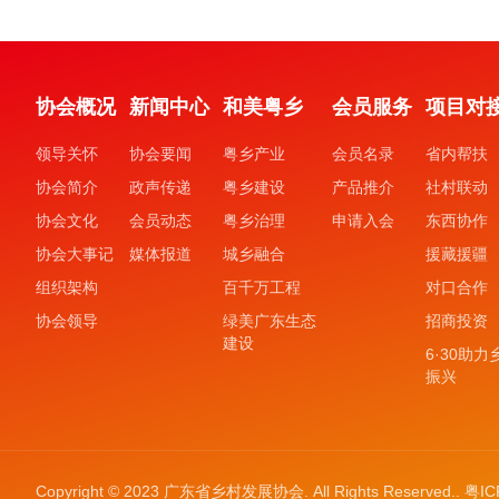
协会概况
新闻中心
和美粤乡
会员服务
项目对
领导关怀
协会要闻
粤乡产业
会员名录
省内帮扶
协会简介
政声传递
粤乡建设
产品推介
社村联动
协会文化
会员动态
粤乡治理
申请入会
东西协作
协会大事记
媒体报道
城乡融合
援藏援疆
组织架构
百千万工程
对口合作
协会领导
绿美广东生态
招商投资
建设
6·30助力
振兴
Copyright © 2023 广东省乡村发展协会. All Rights Reserved..
粤IC