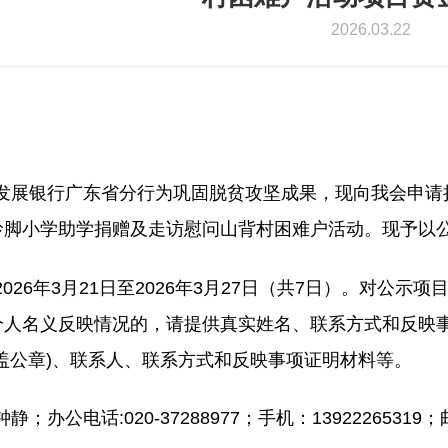
2026.03.22
发展银行广东省分行为巩固脱贫攻坚成果，现向我会
申请
岭脚小学助学捐赠及走访慰问山背村困难户活动
。现予以
202
6
年
3
月
21
日至
202
6
年
3
月
27
日（共
7日）。对公示项
个人名义反映情况的，请提供真实姓名、联系方式和反映
加盖公章)、联系人、联系方式和反映事项证明材料等。
钟静
；办公电话
:
020-37288977；手机：13922265319
；