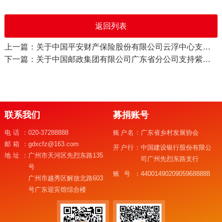
返回列表
上一篇：关于中国平安财产保险股份有限公司云浮中心支公司支持云安区镇安镇公安村乡风文明100行动项目资金的公示
下一篇：关于中国邮政集团有限公司广东省分公司支持紫金县九和中学运动场改造项目资金的公示
联系我们
募捐账号
电话：
020-37288888
账户名：
广东省乡村发展协会
邮箱：
gdxcfz@163.com
开户行：
中国建设银行股份有限公
地址：
广州市天河区先烈东路135
司广州先烈东路支行
号
账号：
44001490209059688888
广州市越秀区解放北路603
号广东迎宾馆综合楼