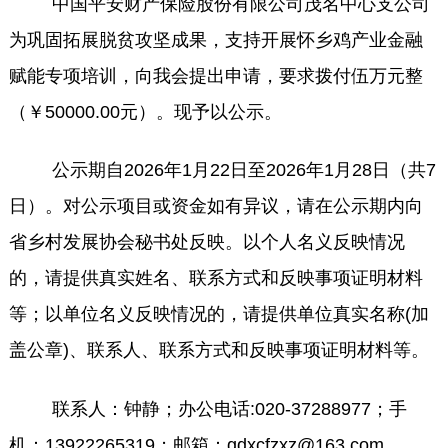
中国平安财产保险股份有限公司
茂名中心支公司
为巩固拓展脱贫攻坚成果，支持开展怀乡鸡产业金融
赋能专项培训，向我会提
出申请，要求
拨付伍万元整
（￥
50000
.00元）。现予以公示。
公示期自
202
6
年
1
月
22
日至
202
6
年
1月28
日（共
7
日）。对公示项目或资金如有异议，请在公示期内向
省乡村发展协会秘书处反映。以个人名义反映情况
的，请提供真实姓名、联系方式和反映事项证明材料
等；以单位名义反映情况
的，请提供单位真实名称
(加
盖公章)、联系人、联系方式和反映事项证明材料等。
联系人：钟静
；办公电话
:
020-37288977；手
机：13922265319
；邮箱：
gdxcfzxz@163.com 。