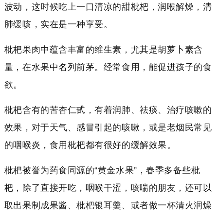
波动，这时候吃上一口清凉的甜枇杷，润喉解燥，清
肺缓咳，实在是一种享受。
枇杷果肉中蕴含丰富的维生素，尤其是胡萝卜素含
量，在水果中名列前茅。经常食用，能促进孩子的食
欲。
枇杷含有的苦杏仁甙，有着润肺、祛痰、治疗咳嗽的
效果，对于天气、感冒引起的咳嗽，或是老烟民常见
的咽喉炎，食用枇杷都有很好的缓解效果。
枇杷被誉为药食同源的“黄金水果”，春季多备些枇
杷，除了直接开吃，咽喉干涩，咳喘的朋友，还可以
取出果制成果酱、枇杷银耳羹、或者做一杯清火润燥