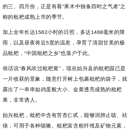
的三、四月份，正是有着“果木中独备四时之气者”之
称的枇杷成熟上市的季节。
加上全年长达1582小时的日照，多达1468毫米的降
雨，以及昼夜将近5度的温差，孕育了清甜甘美的极
品枇杷，“中国枇杷之乡”也落户于此。
俗话说“春风吹过枇杷黄”，现在始兴县的枇杷园已是
一片收获的景象，随意打开树上包裹枇杷的袋子，就
露出了一串串如鸡蛋般大小、金黄透亮成熟的枇杷
果，非常诱人。
始兴枇杷，枇杷中含有苦杏仁甙，能够润肺止咳、祛
痰，可用于各种咳嗽。枇杷富含粗纤维及矿物元素，