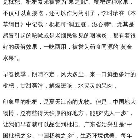
是枇杷。枇杷素来被誉为“果之冠”。
枇杷这种水果，
不仅可以直接吃，还可以作为药引子，李时珍在《本
草纲目》中记载：枇杷可“润五脏，滋心肺”。尤其是
感冒引起的咳嗽或是老烟民常见的咽喉炎，都有着很
好的缓解效果，一吃两用，被誉为药食同源的“黄金
水果”。
早春换季，阴晴不定，风大多尘，来一口鲜嫩多汁的
枇杷，甘甜爽滑，解燥缓咳，水灵灵的果肉，
印象里的枇杷，是夏天江南的尤物。但是，中国地大
物博，总有些得天独厚的好地方，能够“先人一步”，
让我们早春就可以品尝到枇杷。广东省始兴县
是“中
国枇杷之乡、中国杨梅之乡”，生态环境优美。每年