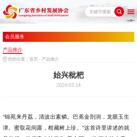
会员服务
产品推介
您的位置：
首页
-
产品推介
始兴枇杷
2024.03.14
“锦苑来丹荔，清波出素鳞。巴蕉金剖润，龙眼玉生
津。蜜取花间露，柑藏树上珍。”这首诗里讲述的就