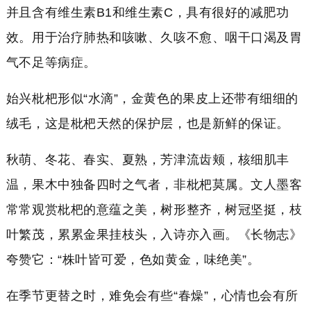
并且含有维生素B1和维生素C，具有很好的减肥功
效。用于治疗肺热和咳嗽、久咳不愈、咽干口渴及胃
气不足等病症。
始兴枇杷形似“水滴”，金黄色的果皮上还带有细细的
绒毛，这是枇杷天然的保护层，也是新鲜的保证。
秋萌、冬花、春实、夏熟，芳津流齿颊，核细肌丰
温，果木中独备四时之气者，非枇杷莫属。文人墨客
常常观赏枇杷的意蕴之美，树形整齐，树冠坚挺，枝
叶繁茂，累累金果挂枝头，入诗亦入画。《长物志》
夸赞它：“株叶皆可爱，色如黄金，味绝美”。
在季节更替之时，难免会有些“春燥”，心情也会有所