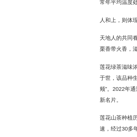
常年平均温度处
人和上，则体现
天地人的共同
栗香带火香，
莲花绿茶滋味浓
于世，该品种生
颊”。2022
新名片。
莲花山茶种植历
速，经过30