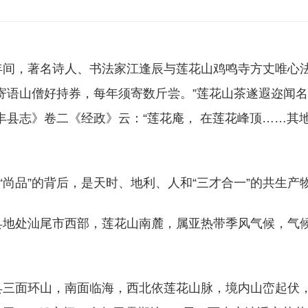
年间，著名诗人、书法家江逢辰与莲花山鸡鸣寺方丈唯心法
寄语山僧好持券，每年须寄数斤尝。”莲花山茶遂遐迩闻名
丰县志》卷二《经政》云：“莲花庵， 在莲花峰顶……
”“尚品”的背后，是天时、地利、人和“三才合一”的共生产
县地处汕尾市西部，莲花山南麓，属亚热带季风气候，气候
县三面环山，南面临海，西北依莲花山脉，境内山峦起伏