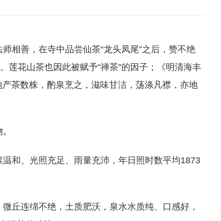
师相善，在寺中品尝仙茶“龙头凤尾”之后，赞不绝
。莲花山茶也因此被赋予“禅茶”的因子；《明清海丰
其地产茶数株，酌泉烹之，滋味甘洁，荡涤凡襟，亦地
物。
温和、光照充足、雨量充沛，年日照时数平均1873
，微丘连绵不绝，土质肥沃，泉水水质纯、口感好，