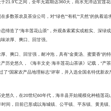
于21.9℃之间，全年无霜期达360天，雨水充沛适宜莲
在多数茶农及茶业公司，对“绿色”“有机”“天然”的执
眷恋缔造了“海丰莲花山茶”，外观条索紧实或粗实、深绿
滋味浓厚、爽口、回甘强。
厚、爽口、回甘强，耐冲泡，具有“金黄汤、蜜栗香”的特
产历史悠久，《海丰文史·海丰莲花山茶谈》记载，“产茶有
年通过了“国家农产品地理标志”评审，并入选全国名特优
史悠久，在20世纪60年代，海丰县开始规模化种植莲花
多年时间，目前已形成以海城镇、公平镇、平东镇、黄羌镇