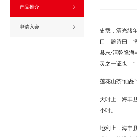
产品推介
申请入会
史载，清光绪
口；题诗曰：“
县志·清乾隆海
灵之一证也。”
莲花山茶“仙品
天时上，海丰
小时。
地利上，海丰