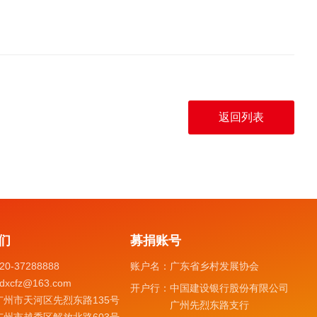
返回列表
们
募捐账号
20-37288888
账户名：
广东省乡村发展协会
dxcfz@163.com
开户行：
中国建设银行股份有限公司
广州市天河区先烈东路135号
广州先烈东路支行
广州市越秀区解放北路603号