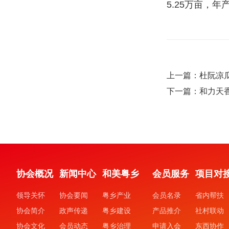
5.25万亩，年
上一篇：杜阮凉
下一篇：和力天
协会概况
新闻中心
和美粤乡
会员服务
项目对
领导关怀
协会要闻
粤乡产业
会员名录
省内帮扶
协会简介
政声传递
粤乡建设
产品推介
社村联动
协会文化
会员动态
粤乡治理
申请入会
东西协作