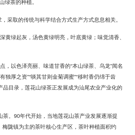
花山绿茶的种植。
着追求，采取的传统与科学结合方式生产方式息息相关。
或深黄绿起灰，汤色黄绿明亮，叶底黄绿；味觉清香、
点，以色泽亮丽、味道甘香的“本山绿茶、乌龙”闻名
独厚之资”“啖其甘则金菊调蜜”“移时香仍绵于齿
新农产品目录，莲花山绿茶正发展成为汕尾农业产业化的
山茶。90年代开始，当地莲花山茶产业发展逐渐提
、梅陇镇为主的茶叶核心生产区，茶叶种植面积约