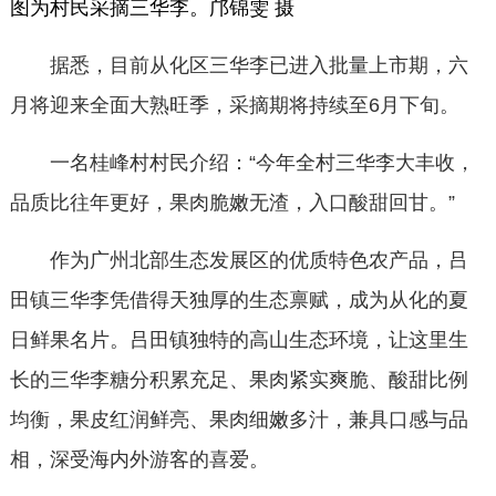
图为村民采摘三华李。邝锦雯 摄
据悉，目前从化区三华李已进入批量上市期，六
月将迎来全面大熟旺季，采摘期将持续至6月下旬。
一名桂峰村村民介绍：“今年全村三华李大丰收，
品质比往年更好，果肉脆嫩无渣，入口酸甜回甘。”
作为广州北部生态发展区的优质特色农产品，吕
田镇三华李凭借得天独厚的生态禀赋，成为从化的夏
日鲜果名片。吕田镇独特的高山生态环境，让这里生
长的三华李糖分积累充足、果肉紧实爽脆、酸甜比例
均衡，果皮红润鲜亮、果肉细嫩多汁，兼具口感与品
相，深受海内外游客的喜爱。