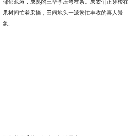
郁郁葱葱，成熟的三华李压弯枝条。果农们正穿梭在
果树间忙着采摘，田间地头一派繁忙丰收的喜人景
象。