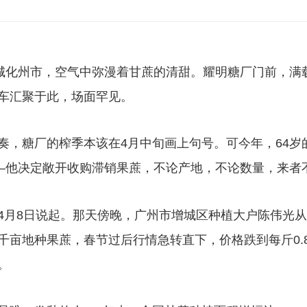
化州市，空气中弥漫着甘蔗的清甜。耀明糖厂门前，满载
车汇聚于此，场面罕见。
糖厂的榨季本该在4月中旬画上句号。可今年，64岁
——他决定敞开收购滞销果蔗，不论产地，不论数量，来者
8日说起。那天傍晚，广州市增城区种植大户陈伟光从
千亩地种果蔗，春节过后行情急转直下，价格跌到每斤0.
。