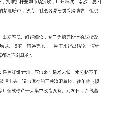
%，扎堆扩种叠加市场疲软，广州增城、南沙，惠州
”的紧迫呼声，政府、社会各界纷纷采购助农，但仍
、出糖率低、纤维细软，专门为糖蔗设计的压榨设
增城、博罗、清远等地，一圈下来得出结论：滞销
算都是不划算的”。
：果蔗纤维太细，压出来全是粉末状，水分挤不干
渣运出去，调出库存的干蔗渣混着烧。往年他习惯
糖厂全线停产一天集中改造设备。到20日，产线基