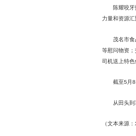
陈耀咬牙扛
力量和资源汇
茂名市食品
等慰问物资；
司机送上特色
截至5月8日
从田头到车间
（文本来源：