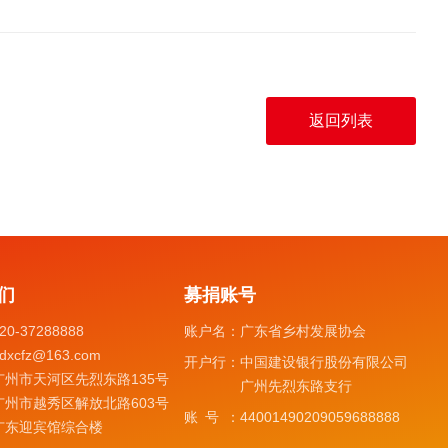
返回列表
们
募捐账号
20-37288888
账户名：
广东省乡村发展协会
dxcfz@163.com
开户行：
中国建设银行股份有限公司
广州市天河区先烈东路135号
广州先烈东路支行
广州市越秀区解放北路603号
账号：
44001490209059688888
广东迎宾馆综合楼