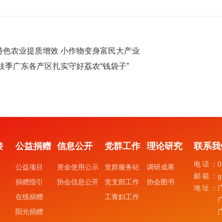
特色农业提质增效 小作物变身富民大产业
荔枝季广东各产区扎实守好荔农“钱袋子”
接
公益捐赠
信息公开
党群工作
理论研究
联系我
电话：
0
公益项目
资金使用公示
党群服务站
调研成果
邮箱：
g
捐赠指引
协会信息公开
党支部工作
协会图书
地址：
在线捐赠
工青妇工作
阳光捐赠