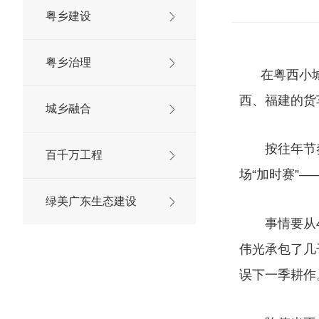
粤乡建设
粤乡治理
在粤西小城
西、福建的货
城乡融合
按往年节奏，
百千万工程
场“加时赛”
绿美广东生态建设
事情要从4月
伟光承包了几
误下一季耕作