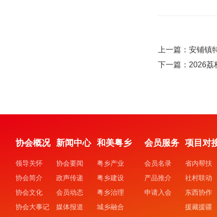
上一篇：安铺镇
下一篇：2026
协会概况
新闻中心
和美粤乡
会员服务
项目对
领导关怀
协会要闻
粤乡产业
会员名录
省内帮扶
协会简介
政声传递
粤乡建设
产品推介
社村联动
协会文化
会员动态
粤乡治理
申请入会
东西协作
协会大事记
媒体报道
城乡融合
援藏援疆