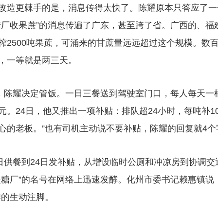
造更棘手的是，消息传得太快了。陈耀原本只答应了一
糖厂收果蔗”的消息传遍了广东，甚至跨了省。广西的、福
榨2500吨果蔗，可涌来的甘蔗量远远超过这个规模。数
，一等就是两三天。
陈耀决定管饭。一日三餐送到驾驶室门口，每人每天一桶
元。24日，他又推出一项补贴：排队超24小时，每吨补1
心的老板。”也有司机主动说不要补贴，陈耀的回复就4个字
供餐到24日发补贴，从增设临时公厕和冲凉房到协调交
暖糖厂”的名号在网络上迅速发酵。化州市委书记赖惠镇说
牌的生动注脚。