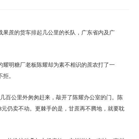
果蔗的货车排起几公里的长队，广东省内及广
的耀明糖厂老板陈耀却为素不相识的蔗农打了一
不拒。
几百公里外匆匆赶来，敲开了陈耀办公室的门。陈
8元仍卖不动。更棘手的是，甘蔗再不腾地，就要耽