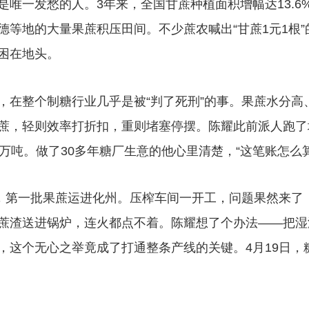
一发愁的人。3年来，全国甘蔗种植面积增幅达13.6
德等地的大量果蔗积压田间。不少蔗农喊出“甘蔗1元1根
困在地头。
整个制糖行业几乎是被“判了死刑”的事。果蔗水分高
蔗，轻则效率打折扣，重则堵塞停摆。陈耀此前派人跑了
0万吨。做了30多年糖厂生意的他心里清楚，“这笔账怎么
第一批果蔗运进化州。压榨车间一开工，问题果然来了
蔗渣送进锅炉，连火都点不着。陈耀想了个办法——把湿
，这个无心之举竟成了打通整条产线的关键。4月19日，