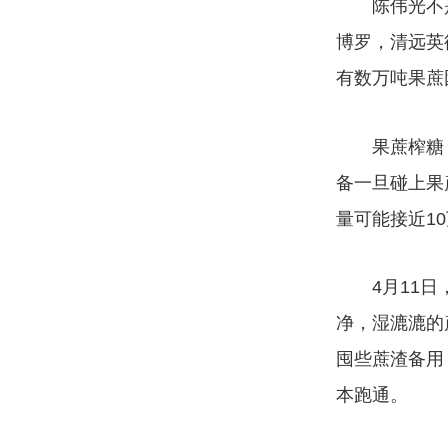
陈伟光不是唯
博罗，清远英
有数万吨果蔗
果蔗榨糖，在
备一旦碰上果
量可能接近1
4月11日，
净，湿漉漉的
囤些蔗渣备用
本跑通。