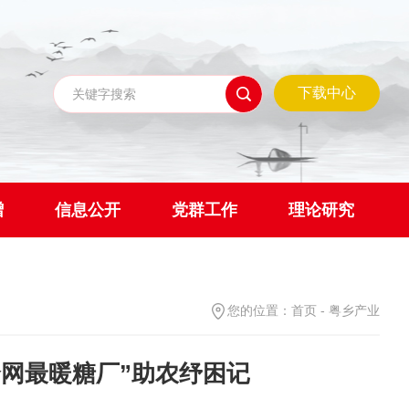
下载中心
赠
信息公开
党群工作
理论研究
您的位置：
首页
-
粤乡产业
全网最暖糖厂”助农纾困记