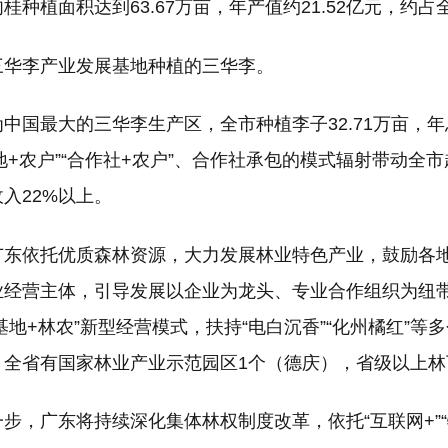
桂种植面积达到63.67万亩，年产值约21.52亿元，约占
三华李产业发展基地种植的三华李。
最大的三华李生产区，全市种植李子32.71万亩，年总产
地+农户”“合作社+农户”、合作社承包的模式辐射带动全市
入22%以上。
依托优质森林资源，大力发展林业特色产业，鼓励各地
业经营主体，引导发展以企业为龙头、专业合作组织为纽带
+基地+林农”新型经营模式，扶持“电白沉香”“化州橘红
全省有国家林业产业示范园区1个（德庆），省级以上林下
，广东将持续深化集体林权制度改革，依托“互联网+”“