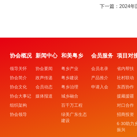
下一篇：2024
协会概况
新闻中心
和美粤乡
会员服务
项目对
领导关怀
协会要闻
粤乡产业
会员名录
省内帮扶
协会简介
政声传递
粤乡建设
产品推介
社村联动
协会文化
会员动态
粤乡治理
申请入会
东西协作
协会大事记
媒体报道
城乡融合
援藏援疆
组织架构
百千万工程
对口合作
协会领导
绿美广东生态
招商投资
建设
6·30助力
振兴