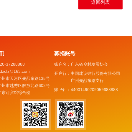
返回列表
们
募捐账号
20-37288888
账户名：
广东省乡村发展协会
dxcfz@163.com
开户行：
中国建设银行股份有限公司
广州市天河区先烈东路135号
广州先烈东路支行
广州市越秀区解放北路603号
账号：
44001490209059688888
广东迎宾馆综合楼