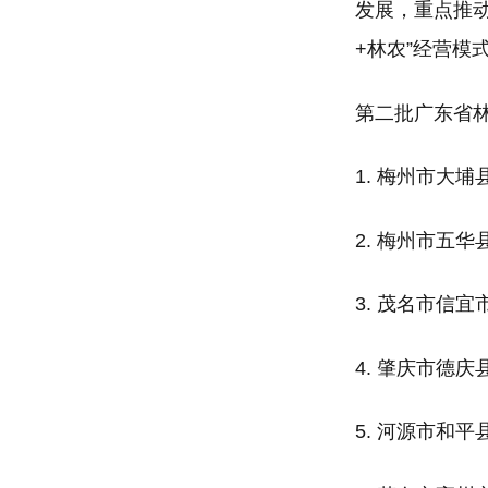
发展，重点推
+林农”经营模
第二批广东省
1. 梅州市大
2. 梅州市五
3. 茂名市信
4. 肇庆市德
5. 河源市和