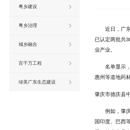
粤乡建设
粤乡治理
近日，广东公
已认定两批共3
城乡融合
业产业。
百千万工程
名单显示，入
惠州等道地药
绿美广东生态建设
肇庆市德庆县
例如，肇庆市
国印度、巴西