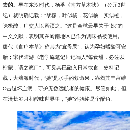
去的。
早在东汉时代，
杨孚《南方草木状》（公元
3世
纪）
就
明确记载：
“黎檬，叶似橘，花似柚，实似橙，
味极酸，广交人以蜜渍之。”这是全球最早关于
“她”
的
中文文献，表明其在岭南地区已作为调味品被使用。
唐代《食疗本草》称其为
“宜母果”，认为孕妇嗜酸可安
胎；宋代陆游《老学庵笔记》记蜀人“每食甜，必佐以
柠蒙，谓之爽口”，可见其已融入日常饮食。
史料记
载，大航海时代
，
“
她”是水手的救命果，靠着其
丰富维
C击退坏血病，守护无数远航者的健康。
尽管如此，但
在漫长岁月和酸味世界里，“她”还始终是个配角。