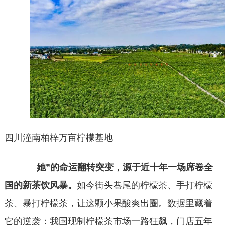
四川潼南柏梓万亩柠檬基地
她
”
的命运
翻转突变，源于
近十年一场席卷全
国的新茶饮风暴。
如今街头巷尾的柠檬茶、手打柠檬
茶、暴打柠檬茶，让这颗小果酸爽出圈。数据里藏着
它的逆袭：我国现制柠檬茶市场一路狂飙，门店五年