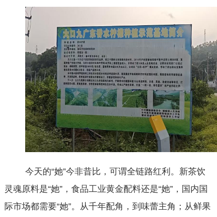
今天的“她”今非昔比，可谓全链路红利。新茶饮
灵魂原料
是
“她”
，食品工业黄金配料
还是
“她”
，
国内国
际市场都需要
“她”
。从千年配角，到味蕾主角；从鲜果