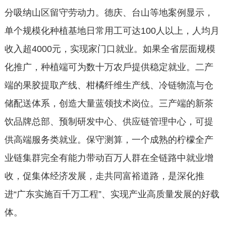
分吸纳⼭区留守劳动⼒。德庆、台⼭等地案例显⽰，
单个规模化种植基地⽇常⽤⼯可达
100⼈以上，⼈均⽉
收⼊超4000元，实现家⻔⼝就业。如果全省层⾯规模
化推⼴，种植端可为数⼗万农⼾提供稳定就业。⼆产
端的果胶提取产线、柑橘纤维⽣产线、冷链物流与仓
储配送体系，创造⼤量蓝领技术岗位。三产端的新茶
饮品牌总部、预制研发中⼼、供应链管理中⼼，可提
供⾼端服务类就业。保守测算，⼀个成熟的柠檬全产
业链集群完全有能⼒带动百万⼈群在全链路中就业增
收，促集体经济发展，走共同富裕道路，是深化推
进“广东实施百千万⼯程”、实现产业高质量发展的好载
体。