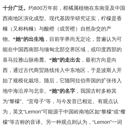
十分广泛
。
约
800万年前，柑橘属植物在东南亚及中国
西南地区演化成型‌‌。现代基因学研究证实，柠檬是香
橼（又称枸橼）与酸橙（或苦橙）自然杂交的产
物‌‌。
“
她
”
的出生
地
，目前学界尚无定论，普遍认为可
能在中国西南部与缅甸北部交界区域，或印度西部的
喜马拉雅山脉南麓。
“
她
”
的走出去
，最初方向是
‌向
西，通过古代商贸路线传入中东地区，于是波斯人开
始了规模化栽培‌‌。随后，它随阿拉伯帝国的扩张传入
地中海沿岸与北非。
“她”的名字
，我国古时多称其
为
“黎檬”、“宜母子”等，与今发音已相近‌‌。有观点认
为，英文“Lemon”可能源于中国岭南地区如“黎檬”或“㰀
檬”等古称的音译。‌‌另一种观点则认为，“Lemon”一词