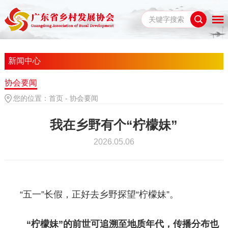
新闻中心
协会要闻
您的位置：
首页
-
协会要闻
我在乡野有个“柠檬妹”
2026.05.06
“五一”长假，正好去乡野探望“柠檬妹”。
“
柠檬妹
”
的前世
可追溯至地质年代，
传播分布也