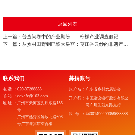
返回列表
上一篇：普查问卷中的产业期盼——柠檬产业调查侧记
下一篇：从乡村田野到巴黎大皇宫：莨庄香云纱的非遗产业化之路
联系我们
募捐账号
电话：
020-37288888
账户名：
广东省乡村发展协会
邮箱：
gdxcfz@163.com
开户行：
中国建设银行股份有限公
地址：
广州市天河区先烈东路135
司广州先烈东路支行
号
账号：
44001490209059688888
广州市越秀区解放北路603
号广东迎宾馆综合楼