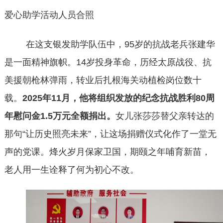
爱心助学活动人员合照
在这支银发助学队伍中，
95岁的抗战老兵张建华
是一面精神旗帜。14岁投身革命，历经太原战役、抗
美援朝枪林弹雨，转业后扎根海关动植检岗位数十
载。
2025年11月，他将组织发放的纪念抗战胜利80周
年慰问金1.5万元全额捐出。
女儿张莎莎替父亲转达的
那句
“让历史照亮未来”，让这场捐赠仪式化作了一堂无
声的党课。烽火岁月保家卫国，期颐之年哺育新苗，
老人用一生诠释了何为初心不改。