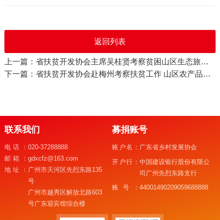
返回列表
上一篇：省扶贫开发协会主席吴桂贤考察贫困山区生态旅游扶贫项目
下一篇：省扶贫开发协会赴梅州考察扶贫工作 山区农产品渴望对外展销平台
联系我们
募捐账号
电话：
020-37288888
账户名：
广东省乡村发展协会
邮箱：
gdxcfz@163.com
开户行：
中国建设银行股份有限公
地址：
广州市天河区先烈东路135
司广州先烈东路支行
号
账号：
44001490209059688888
广州市越秀区解放北路603
号广东迎宾馆综合楼