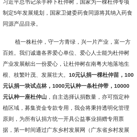
习近平总书记亲手种下杜仲树，国家为一棵杜仲
专项
制定
5年发展规划，
国家卫健委药食同源将其纳入药食
同源产品目录。
植一株杜仲，守一方青绿，兴一片产业，富一方
百姓。我们诚邀各界爱心单位、爱心人士能为杜仲树
产业发展献出一份爱心，让杜仲树在南粤大地落地生
根、枝繁叶茂、发展壮大。
10元认捐
一棵杜仲苗
，
100
元认捐
一块试点林
，
1000元认种一条杜仲带，10000
元认种一座杜仲山
，自主选择认捐数量，亦可指定种
植区域，募集资金专款专用，
我会将秉持透明化管理
原则，为所有认捐方统一开具公益事业捐赠专用票
据，第一时间通过广东乡村发展网（广东省乡村发展